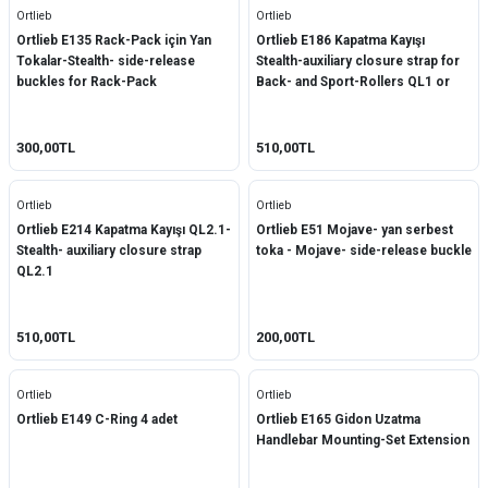
Ortlieb
Ortlieb
Ortlieb E135 Rack-Pack için Yan
Ortlieb E186 Kapatma Kayışı
Tokalar-Stealth- side-release
Stealth-auxiliary closure strap for
buckles for Rack-Pack
Back- and Sport-Rollers QL1 or
QL2
300,00TL
510,00TL
Ortlieb
Ortlieb
Ortlieb E214 Kapatma Kayışı QL2.1-
Ortlieb E51 Mojave- yan serbest
Stealth- auxiliary closure strap
toka - Mojave- side-release buckle
QL2.1
510,00TL
200,00TL
Ortlieb
Ortlieb
Ortlieb E149 C-Ring 4 adet
Ortlieb E165 Gidon Uzatma
Handlebar Mounting-Set Extension