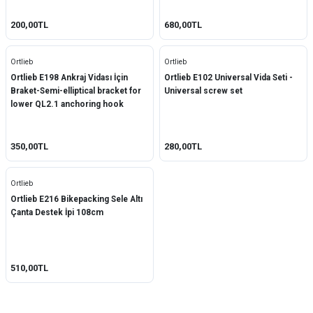
200,00TL
680,00TL
Ortlieb
Ortlieb
Ortlieb E198 Ankraj Vidası İçin
Ortlieb E102 Universal Vida Seti -
Braket-Semi-elliptical bracket for
Universal screw set
lower QL2.1 anchoring hook
350,00TL
280,00TL
Ortlieb
Ortlieb E216 Bikepacking Sele Altı
Çanta Destek İpi 108cm
510,00TL