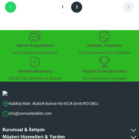
1
2
Taksit Seçenekleri
Stoktan Teslimat
Farklı kartlara taksit imkanı
Tüm ürünlerimiz için stokludur
Güvenli Alışveriş
Orjinal Ürün Garantisi
256 BIT SSL Sertifika ile Güvenli
Tüm Ürünlerimiz Orjinaldir
Kadıköy Mah. Atatürk Bulvarı No:65/A İzmit/KOCAELİ
info@sismanbisiklet.com
Kurumsal & İletişim
Müşteri Hizmetleri & Yardım