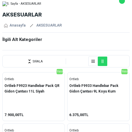
AKSESUARLAR
Anasayfa
AKSESUARLAR
İlgili Alt Kategoriler
Çamurluk/Çanta/Sepet
SIRALA
Yeni
Yeni
Ortlieb
Ortlieb
Ortlieb F9923 Handlebar Pack QR
Ortlieb F9933 Handlebar Pack
Gidon Çantası 11L Siyah
Gidon Çantası 9L Koyu Kum
7.900,00TL
6.375,00TL
Ortlieb
Ortlieb