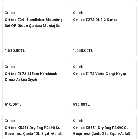
Ortlieb
Ortlieb
Ortlieb E241 Handlebar Mounting-
Ortlieb E273 QL2.2 Kanca
Set QR Gidon Çantası Montaj Seti
1.530,00TL
1.050,00TL
Ortlieb
Ortlieb
Ortlieb E172 145cm Karabinalı
Ortlieb E173 Vario Gergi Kayışı
Omuz Askısı Siyah
610,00TL
510,00TL
Ortlieb
Ortlieb
Ortlieb K5351 Dry Bag PS490 Su
Ortlieb K5551 Dry Bag PS490 Su
Geçirmez Çanta 13L Siyah-Asfalt
Geçirmez Çanta 35L Siyah-Asfalt