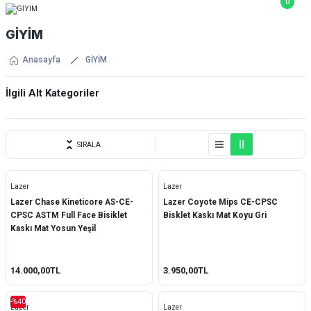
0
GİYİM
Anasayfa
GİYİM
İlgili Alt Kategoriler
Kask/Gözlük
SIRALA
Lazer
Lazer
Lazer Chase Kineticore AS-CE-
Lazer Coyote Mips CE-CPSC
CPSC ASTM Full Face Bisiklet
Bisklet Kaskı Mat Koyu Gri
Kaskı Mat Yosun Yeşil
14.000,00TL
3.950,00TL
-%40
Lazer
Lazer