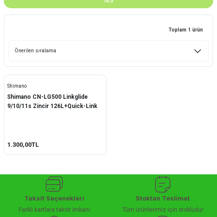
Ara
Toplam 1 ürün
Shimano
Shimano CN-LG500 Linkglide
9/10/11s Zincir 126L+Quick-Link
1.300,00TL
Taksit Seçenekleri
Stoktan Teslimat
Farklı kartlara taksit imkanı
Tüm ürünlerimiz için stokludur