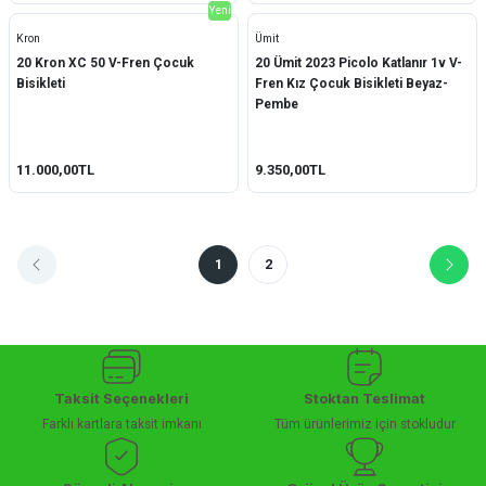
Yeni
Kron
Ümit
20 Kron XC 50 V-Fren Çocuk
20 Ümit 2023 Picolo Katlanır 1v V-
Bisikleti
Fren Kız Çocuk Bisikleti Beyaz-
Pembe
11.000,00TL
9.350,00TL
1
2
Taksit Seçenekleri
Stoktan Teslimat
Farklı kartlara taksit imkanı
Tüm ürünlerimiz için stokludur