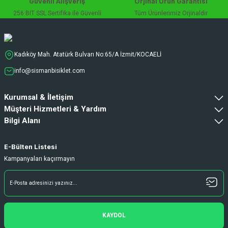
Güvenli Alışveriş
Orjinal Ürün Garantisi
256 BIT SSL Sertifika ile Güvenli
Tüm Ürünlerimiz Orjinaldir
Kadıköy Mah. Atatürk Bulvarı No:65/A İzmit/KOCAELİ
info@sismanbisiklet.com
Kurumsal & İletişim
Müşteri Hizmetleri & Yardım
Bilgi Alanı
E-Bülten Listesi
Kampanyaları kaçırmayın
KAYDOL