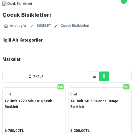
Çocuk Bisikletleri
Anasayfa
BİSİKLET
Çocuk Bisikletleri
İlgili Alt Kategoriler
12'' Çocuk Bisikletleri
Markalar
14'' Çocuk Bisikletleri
Bianchi
16'' Çocuk Bisikletleri
SIRALA
Carraro
Yeni
Yeni
20'' Çocuk Bisikletleri
Ümit
Ümit
Kron
24'' Çocuk Bisikletleri
12 Ümit 1220 Mia Kız Çocuk
14 Ümit 1405 Balance Denge
Bisikleti
Bisikleti
Mosso
Scott
6.700,00TL
5.200,00TL
Ümit