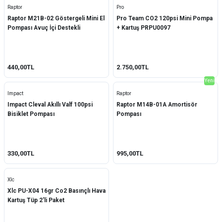
Raptor
Pro
Raptor M21B-02 Göstergeli Mini El
Pro Team CO2 120psi Mini Pompa
Pompası Avuç İçi Destekli
+ Kartuş PRPU0097
440,00TL
2.750,00TL
Yeni
Impact
Raptor
Impact Cleval Akıllı Valf 100psi
Raptor M14B-01A Amortisör
Bisiklet Pompası
Pompası
330,00TL
995,00TL
Xlc
Xlc PU-X04 16gr Co2 Basınçlı Hava
Kartuş Tüp 2'li Paket