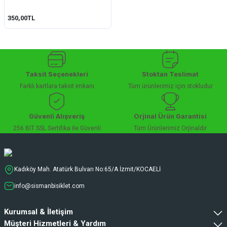
350,00TL
Taksit Seçenekleri
Stoktan Teslimat
Farklı kartlara taksit imkanı
Tüm ürünlerimiz için stokludur
Güvenli Alışveriş
Orjinal Ürün Garantisi
256 BIT SSL Sertifika ile Güvenli
Tüm Ürünlerimiz Orjinaldir
Kadıköy Mah. Atatürk Bulvarı No:65/A İzmit/KOCAELİ
info@sismanbisiklet.com
Kurumsal & İletişim
Müşteri Hizmetleri & Yardım