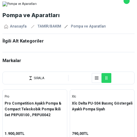
Pompa ve Aparatları
Anasayfa
TAMİR/BAKIM
Pompa ve Aparatları
İlgili Alt Kategoriler
Ayaklı Pompa
Markalar
Taşınır El Pompaları
Impact
Amortisör Pompaları
SIRALA
Muc-Off
CO2 Pompa ve Aparatları
Pro
Xlc
Pro
Pro Competition Ayaklı Pompa &
Xlc Delta PU-S04 Basınç Göstergeli
Compact Teleskobik Pompa İkili
Ayaklı Pompa Siyah
Raptor
Set PRPU0100 , PRPU0042
Xlc
1.900,00TL
790,00TL