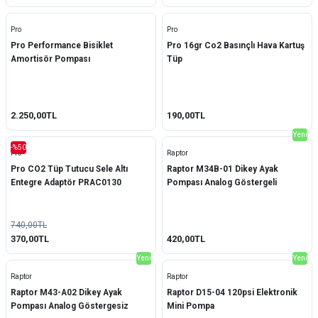
Pro
Pro
Pro Performance Bisiklet
Pro 16gr Co2 Basınçlı Hava Kartuş
Amortisör Pompası
Tüp
2.250,00TL
190,00TL
Yeni
-%50
Pro
Raptor
Pro CO2 Tüp Tutucu Sele Altı
Raptor M34B-01 Dikey Ayak
Entegre Adaptör PRAC0130
Pompası Analog Göstergeli
740,00TL
370,00TL
420,00TL
Yeni
Yeni
Raptor
Raptor
Raptor M43-A02 Dikey Ayak
Raptor D15-04 120psi Elektronik
Pompası Analog Göstergesiz
Mini Pompa