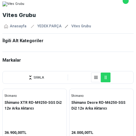
Vites Grubu
Anasayfa
YEDEK PARÇA
Vites Grubu
İlgili Alt Kategoriler
Arka Aktarıcı
Markalar
Ön Aktarıcı
Dahon
Vites Kolu
SIRALA
Enlee
Vites-Fren Kolu (STI)
Shimano
Shimano
HDA Power
Arka Dişli
Shimano XTR RD-M9250-SGS Di2
Shimano Deore RD-M6250-SGS
12v Arka Aktarıcı
Di2 12v Arka Aktarıcı
Impact
Aynakol Grubu
Kmc
Zincir ve Zincir Ekleri
36.900,00TL
24.000,00TL
Knt