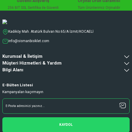
Güvenli Alışveriş
Orjinal Ürün Garantisi
256 BIT SSL Sertifika ile Güvenli
Tüm Ürünlerimiz Orjinaldir
Kadıköy Mah. Atatürk Bulvarı No:65/A İzmit/KOCAELİ
info@sismanbisiklet.com
Kurumsal & İletişim
Müşteri Hizmetleri & Yardım
Bilgi Alanı
E-Bülten Listesi
Kampanyaları kaçırmayın
KAYDOL