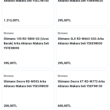
Aktaracı Makara Seti Y5XC98140
Aktaracı Makara Seti Y5W898030
1.213,00TL
295,00TL
Shimano
Shimano
Shimano 105 RD-5800-GS (Uzun
Shimano SLX RD-M663-SGS Arka
Bacak) Arka Aktaracı Makara Seti
Aktaracı Makara Seti Y5XE98030
Y5YE98090
395,00TL
295,00TL
Shimano
Shimano
Shimano Deore RD-M593 Arka
Shimano Deore XT RD-M773 Arka
Aktaracı Makara Seti Y5XU98030
Aktaracı Makara Seti Y5XF98130
200,00TL
600,00TL