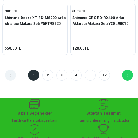
Shimano
Shimano
Shimano Deore XT RD-M8000 Arka
Shimano GRX RD-RX400 Arka
Aktaracı Makara Seti Y5RT98120
Aktaracı Makara Seti Y3GL98010
550,00TL
120,00TL
1
2
3
4
..
17
Taksit Seçenekleri
Stoktan Teslimat
Farklı kartlara taksit imkanı
Tüm ürünlerimiz için stokludur