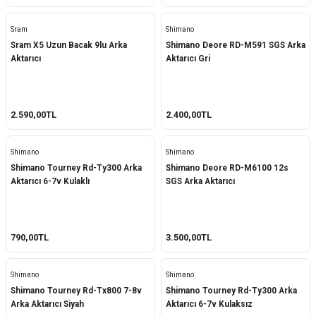
Vites Tel ve Malzemeleri
Magene
Sram
Shimano
Grup Setler
Sram X5 Uzun Bacak 9lu Arka
Shimano Deore RD-M591 SGS Arka
Microshift
Aktarıcı
Aktarıcı Gri
Elektronik Sistemler
Neco
Pro
2.590,00TL
2.400,00TL
Prowheel
Shimano
Shimano
QRD
Shimano Tourney Rd-Ty300 Arka
Shimano Deore RD-M6100 12s
Aktarıcı 6-7v Kulaklı
SGS Arka Aktarıcı
Raptor
Rectus
790,00TL
3.500,00TL
Shimano
Sram
Shimano
Shimano
Shimano Tourney Rd-Tx800 7-8v
Shimano Tourney Rd-Ty300 Arka
SunRace
Arka Aktarıcı Siyah
Aktarıcı 6-7v Kulaksız