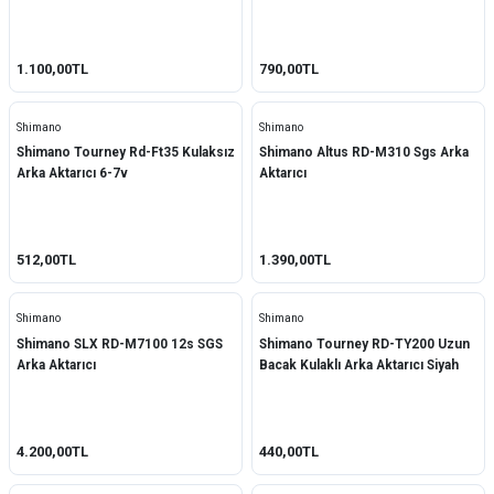
Sunrun
1.100,00TL
Tanke
790,00TL
TEC Chain
Shimano
Shimano
Shimano Tourney Rd-Ft35 Kulaksız
Shimano Altus RD-M310 Sgs Arka
Toopre
Arka Aktarıcı 6-7v
Aktarıcı
Trazano
Xlc
512,00TL
1.390,00TL
Yamaha
Shimano
Shimano
Ybn
Shimano SLX RD-M7100 12s SGS
Shimano Tourney RD-TY200 Uzun
Arka Aktarıcı
Bacak Kulaklı Arka Aktarıcı Siyah
Zhongya
Ztto
4.200,00TL
440,00TL