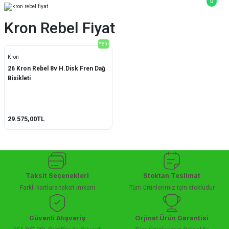
0
Kron Rebel Fiyat
Yeni
Kron
26 Kron Rebel 8v H.Disk Fren Dağ
Bisikleti
29.575,00TL
Taksit Seçenekleri
Stoktan Teslimat
Farklı kartlara taksit imkanı
Tüm ürünlerimiz için stokludur
Güvenli Alışveriş
Orjinal Ürün Garantisi