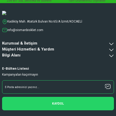
256 BIT SSL Sertifika ile Güvenli
Tüm Ürünlerimiz Orjinaldir
Kadıköy Mah. Atatürk Bulvarı No:65/A İzmit/KOCAELİ
info@sismanbisiklet.com
Kurumsal & İletişim
Müşteri Hizmetleri & Yardım
Bilgi Alanı
E-Bülten Listesi
Kampanyaları kaçırmayın
KAYDOL