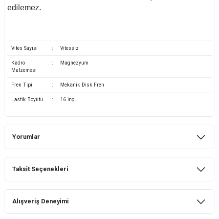
edilemez.
Vites Sayısı
:
Vitessiz
Kadro
:
Magnezyum
Malzemesi
Fren Tipi
:
Mekanik Disk Fren
Lastik Boyutu
:
16 inç
Yorumlar
Taksit Seçenekleri
Bu ürüne ilk yorumu siz yapın!
Alışveriş Deneyimi
Yorum Yaz