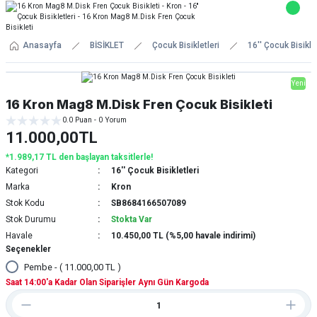
Anasayfa
BİSİKLET
Çocuk Bisikletleri
16'' Çocuk Bisiklet
Yeni
16 Kron Mag8 M.Disk Fren Çocuk Bisikleti
0.0 Puan - 0 Yorum
11.000,00TL
*1.989,17 TL den başlayan taksitlerle!
Kategori
16'' Çocuk Bisikletleri
Marka
Kron
Stok Kodu
SB8684166507089
Stok Durumu
Stokta Var
Havale
10.450,00 TL (%5,00 havale indirimi)
Seçenekler
Pembe - ( 11.000,00 TL )
Saat 14:00'a Kadar Olan Siparişler Aynı Gün Kargoda