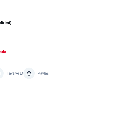
dirimi)
goda
Tavsiye Et
Paylaş