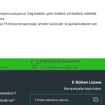
imi sunuyoruz. Dağ bisikleti, şehir bisikleti, yol bisikleti, elektrikli
niz.
ruz. Profesyonel sporcular, amatör sürücüler ve günlük kullanım için
zman desteği sunuyoruz.
isiklet alışverişinizi güvenle gerçekleştirebilirsiniz.
 modelleri, yedek parçalar ve aksesuarlar en avantajlı fiyatlarla sizleri
sesuarları, online bisiklet mağazası
Orjinal Ürün Garantisi
üvenli
Tüm Ürünlerimiz Orjinaldir
E-Bülten Listesi
Kampanyaları kaçırmayın
 edebilirim?
 ebadı var?