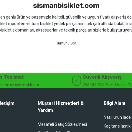
sismanbisiklet.com
 geniş ürün yelpazemizle kaliteli, güvenilir ve uygun fiyatlı alışveriş deney
iklet modelleri ve tüm bisiklet yedek parçalarını tek çatı altında bulabilirsi
isiklet ekipmanları, aksesuarlar ve teknik parçaları sizlerle buluşturuyo
 için doğru ürünü kolayca seçebileceğiniz detaylı ürün açıklamaları ve u
teknik destek ve müşteri memnuniyeti odaklı hizmet anlayışımız sayesinde b
 ister doğada performansınızı zirveye taşıyın. İhtiyacınız olan tüm bisiklet
bekliyor.
dağ bisikleti fiyatları, bisiklet yedek parça, elektrikli bisiklet, bisiklet ak
n Teslimat
Güvenli Alışveriş
lerimiz için stokludur
256 BIT SSL Sertifika ile G
letişim
Müşteri Hizmetleri &
Bilgi Alanı
Yardım
Nasıl ürün iade
li duruyor koltuk zaten full konfor
Mesafeli Satış Sözleşmesi
Kaç tane lastik