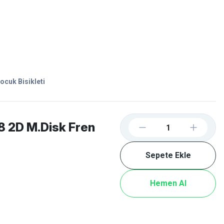
Favorilerim
Giriş Yap
Sepetim
E-
İM
SCOOTER
ocuk Bisikleti
8 2D M.Disk Fren
Sepete Ekle
Hemen Al