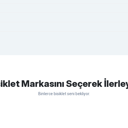
apasağlam lastik yanak kısmından
Bu ürüne ilk yorumu siz yapın!
iklet Markasını Seçerek İlerle
Binlerce bisiklet seni bekliyor.
Yorum Yaz
sso
Ümit
Bisan
WRC