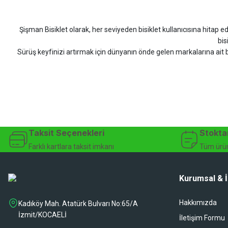
DOĞUŞ GÖKTAY | 17/07/2026
Şişman Bisiklet olarak, her seviyeden bisiklet kullanıcısına hitap eden
Uygun olursa alacağım
bis
Sürüş keyfinizi artırmak için dünyanın önde gelen markalarına ait b
Hüseyin Akıncı | 14/07/2026
bisiklet arayan herkes
Hızlı kargo, güvenli ödeme seçenekleri, satış sonrası 
çok güzel dayanikli
Şişman Bisiklet ile ister şehir içinde konforlu sürüşün keyfini çıkarın,
Yağız ÖNAL | 02/07/2026
bisiklet mağazası, bisiklet satış, 
Çok iyi site ilerde büyür
Taksit Seçenekleri
Stokta
A... A... | 01/07/2026
Farklı kartlara taksit imkanı
Tüm ürün
Ürün oldukça hızlı bir şekilde elime geçti. Ve sorunsuzdu.
Kurumsal & İ
Ali Haydar Sağlam | 27/06/2026
Hakkımızda
Kadıköy Mah. Atatürk Bulvarı No:65/A
sipariş sonrası 2 iş gününde ürünler sorunsuz elime ulaştı ürünler kalite
İzmit/KOCAELİ
İletişim Formu
Gökhan Türkekul | 22/06/2026