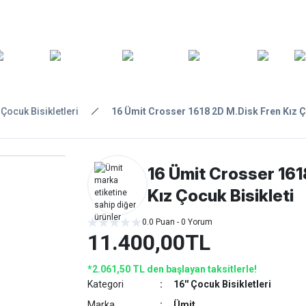
ARA
YEDEK
T
AKSESUARLAR
ASKI/TAŞIMA
TAMİR/BAKIM
GİY
PARÇA
' Çocuk Bisikletleri
16 Ümit Crosser 1618 2D M.Disk Fren Kız Ç
16 Ümit Crosser 161
Kız Çocuk Bisikleti
0.0 Puan - 0 Yorum
11.400,00TL
*2.061,50 TL den başlayan taksitlerle!
Kategori
16'' Çocuk Bisikletleri
Marka
Ümit