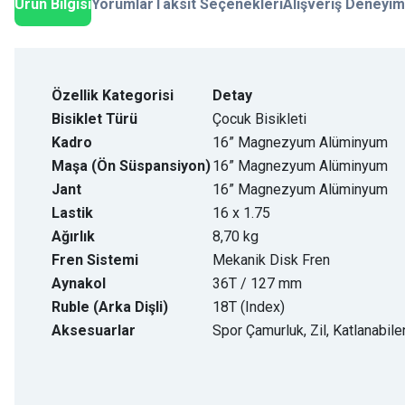
Ürün Bilgisi
Yorumlar
Taksit Seçenekleri
Alışveriş Deneyim
Özellik Kategorisi
Detay
Bisiklet Türü
Çocuk Bisikleti
Kadro
16” Magnezyum Alüminyum
Maşa (Ön Süspansiyon)
16” Magnezyum Alüminyum
Jant
16” Magnezyum Alüminyum
Lastik
16 x 1.75
Ağırlık
8,70 kg
Fren Sistemi
Mekanik Disk Fren
Aynakol
36T / 127 mm
Ruble (Arka Dişli)
18T (Index)
Aksesuarlar
Spor Çamurluk, Zil, Katlanabile