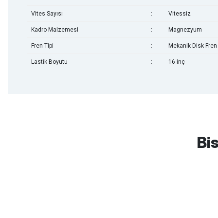
Vites Sayısı
:
Vitessiz
Kadro Malzemesi
:
Magnezyum
Fren Tipi
:
Mekanik Disk Fren
Lastik Boyutu
:
16 inç
mtb urban downhill için almanızı tavsiye etmem aldıktan 1 ay sonra s
3cm yarıldı ama normal sürüşe uygun
Bis
Erim GÜLAĞIZ | 28/07/2026
Hızlı ve güzel paketleme.
Bahriye Akay Tan | 21/07/2026
Scott
Carraro
Bianchi
Kron
Lapierre
Mo
Siparişim problemsiz geldi teşekkürler.