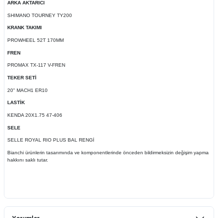
ARKA AKTARICI
SHIMANO TOURNEY TY200
KRANK TAKIMI
PROWHEEL 52T 170MM
FREN
PROMAX TX-117 V-FREN
TEKER SETİ
20" MACH1 ER10
LASTİK
KENDA 20X1.75 47-406
SELE
SELLE ROYAL RIO PLUS BAL RENGİ
Bianchi ürünlerin tasarımında ve komponentlerinde önceden bildirmeksizin değişim yapma
hakkını saklı tutar.