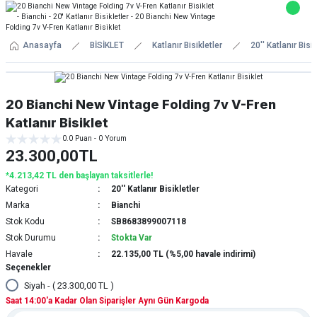
Anasayfa
BİSİKLET
Katlanır Bisikletler
20'' Katlanır Bisik
20 Bianchi New Vintage Folding 7v V-Fren
Katlanır Bisiklet
0.0 Puan - 0 Yorum
23.300,00TL
*4.213,42 TL den başlayan taksitlerle!
Kategori
20'' Katlanır Bisikletler
Marka
Bianchi
Stok Kodu
SB8683899007118
Stok Durumu
Stokta Var
Havale
22.135,00 TL (%5,00 havale indirimi)
Seçenekler
Siyah - ( 23.300,00 TL )
Saat 14:00'a Kadar Olan Siparişler Aynı Gün Kargoda