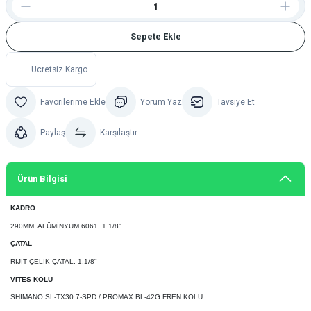
Sepete Ekle
Ücretsiz Kargo
Yorum Yaz
Tavsiye Et
Paylaş
Karşılaştır
Ürün Bilgisi
KADRO
290MM, ALÜMİNYUM 6061, 1.1/8''
ÇATAL
RİJİT ÇELİK ÇATAL, 1.1/8"
VİTES KOLU
SHIMANO SL-TX30 7-SPD / PROMAX BL-42G FREN KOLU