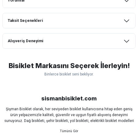
Yorumlar
Taksit Seçenekleri
Bu ürüne ilk yorumu siz yapın!
Alışveriş Deneyimi
Yorum Yaz
mtb urban downhill için almanızı tavsiye
etmem aldıktan 1 ay sonra sapasağlam
lastik yanak kısmından 3cm yarıldı ama
Bisiklet Markasını Seçerek İlerleyin!
normal sürüşe uygun
Binlerce bisiklet seni bekliyor.
Erim GÜLAĞIZ | 28/07/2026
Scott
Carraro
Bianchi
Kron
Lapierre
Mosso
Ümit
Hızlı ve güzel paketleme.
Bisan
WRC
sismanbisiklet.com
Bahriye Akay Tan | 21/07/2026
Şişman Bisiklet olarak, her seviyeden bisiklet kullanıcısına hitap eden geniş
ürün yelpazemizle kaliteli, güvenilir ve uygun fiyatlı alışveriş deneyimi
Siparişim problemsiz geldi teşekkürler.
sunuyoruz. Dağ bisikleti, şehir bisikleti, yol bisikleti, elektrikli bisiklet modelleri
DOĞUŞ GÖKTAY | 17/07/2026
ve tüm bisiklet yedek parçalarını tek çatı altında bulabilirsiniz.
Sürüş keyfinizi artırmak için dünyanın önde gelen markalarına ait bisiklet