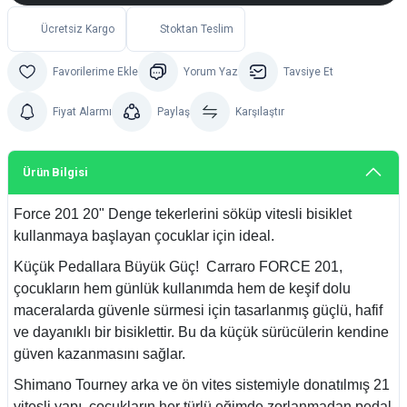
Ücretsiz Kargo
Stoktan Teslim
Yorum Yaz
Tavsiye Et
Fiyat Alarmı
Paylaş
Karşılaştır
Ürün Bilgisi
Force 201 20" Denge tekerlerini söküp vitesli bisiklet
kullanmaya başlayan çocuklar için ideal.
Küçük Pedallara Büyük Güç! Carraro FORCE 201,
çocukların hem günlük kullanımda hem de keşif dolu
maceralarda güvenle sürmesi için tasarlanmış güçlü, hafif
ve dayanıklı bir bisiklettir. Bu da küçük sürücülerin kendine
güven kazanmasını sağlar.
Shimano Tourney arka ve ön vites sistemiyle donatılmış 21
vitesli yapı, çocukların her türlü eğimde zorlanmadan pedal