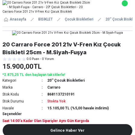
Anasayfa
BİSİKLET
Çocuk Bisikletleri
20'' Çocuk Bisiklet
20 Carraro Force 201 21v V-Fren Kız Çocuk
Bisikleti 25cm - M.Siyah-Fuşya
0.0 Puan - 0 Yorum
15.900,00TL
*2.875,25 TL den başlayan taksitlerle!
Kategori
20'' Çocuk Bisikletleri
Marka
Carraro
Stok Kodu
8681137210191
Stok Durumu
Stokta Yok
Havale
15.105,00 TL (%5,00 havale indirimi)
Seçenekler
Saat 14:00'a Kadar Olan Siparişler Aynı Gün Kargoda
Gelince Haber Ver