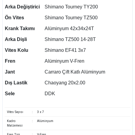
Arka Değiştirici
Shimano Tourney TY200
Ön Vites
Shimano Tourney TZ500
Krank Takımı
Alüminyum 42x34x24T
Arka Dişli
Shimano TZ500 14-28T
Vites Kolu
Shimano EF41 3x7
Fren
Alüminyum V-Fren
Jant
Carraro Çift Katlı Alüminyum
Dış Lastik
Chaoyang 20x2.00
Sele
DDK
Vites Sayısı
:
3 x 7
Kadro
:
Alüminyum
Malzemesi
Fren Tipi
:
V-Fren