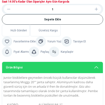
Saat 14:00'a Kadar Olan Siparişler Aynı Gün Kargoda
Sepete Ekle
Hızlı Gönderi
Ücretsiz Kargo
Yorum Yaz
Tavsiye Et
Fiyat Alarmı
Paylaş
Karşılaştır
Ürün Bilgisi
Junior bisikletlere geçmeden önceki küçük kullanıcılar düşünülerek
tasarlanmış Moggy 20"" janta sahiptir. Alüminyum kadrosu daha
güvenli sürüş için ön ve arkada V-fren ile donatılmıştır. Göz alıcı
tasarımında tamamlayıcı olarak önde bir çanta kullanılmıştır. Pembe
tonları ile bezenmiş bisiklette püskülleri de unutmadık.
KADRO
ALÜMİNYUM 1"