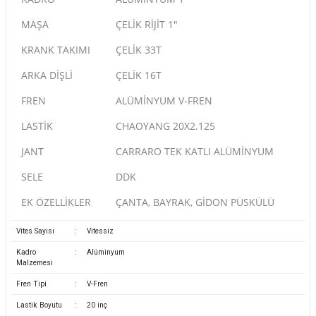
MAŞA
ÇELİK RİJİT 1"
KRANK TAKIMI
ÇELİK 33T
ARKA DİŞLİ
ÇELİK 16T
FREN
ALÜMİNYUM V-FREN
LASTİK
CHAOYANG 20X2.125
JANT
CARRARO TEK KATLI ALÜMİNYUM
SELE
DDK
EK ÖZELLİKLER
ÇANTA, BAYRAK, GİDON PÜSKÜLÜ
Vites Sayısı
:
Vitessiz
Kadro
:
Alüminyum
Malzemesi
Fren Tipi
:
V-Fren
Lastik Boyutu
:
20 inç