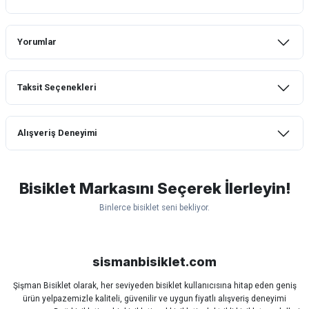
Yorumlar
Taksit Seçenekleri
Bu ürüne ilk yorumu siz yapın!
Alışveriş Deneyimi
Yorum Yaz
mtb urban downhill için almanızı tavsiye
etmem aldıktan 1 ay sonra sapasağlam
lastik yanak kısmından 3cm yarıldı ama
Bisiklet Markasını Seçerek İlerleyin!
normal sürüşe uygun
Binlerce bisiklet seni bekliyor.
Erim GÜLAĞIZ | 28/07/2026
Scott
Carraro
Bianchi
Kron
Lapierre
Mosso
Ümit
Hızlı ve güzel paketleme.
Bisan
WRC
sismanbisiklet.com
Bahriye Akay Tan | 21/07/2026
Şişman Bisiklet olarak, her seviyeden bisiklet kullanıcısına hitap eden geniş
ürün yelpazemizle kaliteli, güvenilir ve uygun fiyatlı alışveriş deneyimi
Siparişim problemsiz geldi teşekkürler.