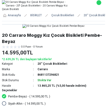
Anasayfa
BİSİKLET
Çocuk Bisikletleri
20'' Çocuk Bisiklet
20 Carraro Moggy Kız Çocuk Bisikleti Pembe-
Beyaz
0.0 Puan - 0 Yorum
14.595,00TL
*2.639,26 TL den başlayan taksitlerle!
Kategori
20'' Çocuk Bisikletleri
Marka
Carraro
Stok Kodu
8681137296821
Stok Durumu
Stokta Var
Havale
13.865,25 TL (%5,00 havale indirimi)
Seçenekler
Pembe-Beyaz - ( 14.595,00 TL )
Siyah-Altın - ( 14.595,00 TL )