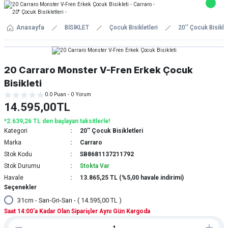
Anasayfa
BİSİKLET
Çocuk Bisikletleri
20'' Çocuk Bisiklet
20 Carraro Monster V-Fren Erkek Çocuk
Bisikleti
0.0 Puan - 0 Yorum
14.595,00TL
*2.639,26 TL den başlayan taksitlerle!
Kategori
20'' Çocuk Bisikletleri
Marka
Carraro
Stok Kodu
SB8681137211792
Stok Durumu
Stokta Var
Havale
13.865,25 TL (%5,00 havale indirimi)
Seçenekler
31cm - Sarı-Gri-Sarı - ( 14.595,00 TL )
Saat 14:00'a Kadar Olan Siparişler Aynı Gün Kargoda