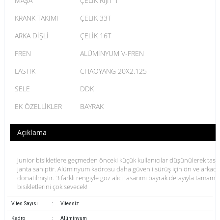
MAŞA
ÇELİK RİJİT 1"
KRANK TAKIMI
ÇELİK 33T
ARKA DİŞLİ
ÇELİK 16T
FREN
ALÜMİNYUM V-FREN
LASTİK
CHAOYANG 20X2.125
SELE
DDK
EK ÖZELLİKLER
BAYRAK
Açıklama
Junior bisikletlere geçmeden önceki küçük kullanıcılar düşünülerek tas
janta sahiptir. Alüminyum kadrosu daha güvenli sürüş için ön ve arkada 
donatılmıştır. 3 farklı rengiyle göz alıcı tasarımı bayrak detayıyla tamaml
bisikletlerini çok sevecek!
Vites Sayısı
:
Vitessiz
Kadro
:
Alüminyum