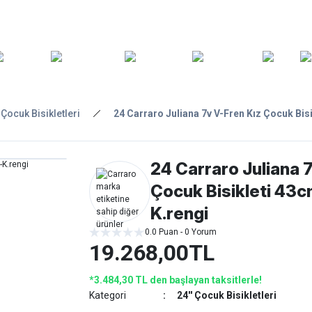
ARA
YEDEK
T
AKSESUARLAR
ASKI/TAŞIMA
TAMİR/BAKIM
GİY
PARÇA
' Çocuk Bisikletleri
24 Carraro Juliana 7v V-Fren Kız Çocuk Bis
24 Carraro Juliana 
Çocuk Bisikleti 43c
K.rengi
0.0 Puan - 0 Yorum
19.268,00TL
*3.484,30 TL den başlayan taksitlerle!
Kategori
24'' Çocuk Bisikletleri