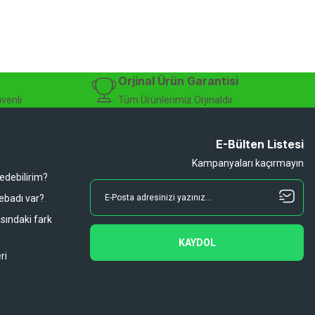
isiklet alışverişinizi güvenle gerçekleştirebilirsiniz.
 modelleri, yedek parçalar ve aksesuarlar en avantajlı fiyatlarla sizleri
sesuarları, online bisiklet mağazası
Orjinal Ürün Garantisi
üvenli
Tüm Ürünlerimiz Orjinaldir
E-Bülten Listesi
Kampanyaları kaçırmayın
 edebilirim?
 ebadı var?
asındaki fark
KAYDOL
ri