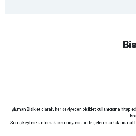
mtb urban downhill için almanızı tavsiye etmem aldıktan 1 ay sonra s
3cm yarıldı ama normal sürüşe uygun
Bis
Erim GÜLAĞIZ | 28/07/2026
Hızlı ve güzel paketleme.
Bahriye Akay Tan | 21/07/2026
Scott
Carraro
Bianchi
Kron
Lapierre
Mo
Siparişim problemsiz geldi teşekkürler.
DOĞUŞ GÖKTAY | 17/07/2026
Şişman Bisiklet olarak, her seviyeden bisiklet kullanıcısına hitap eden
Uygun olursa alacağım
bis
Sürüş keyfinizi artırmak için dünyanın önde gelen markalarına ait b
Hüseyin Akıncı | 14/07/2026
bisiklet arayan herkes