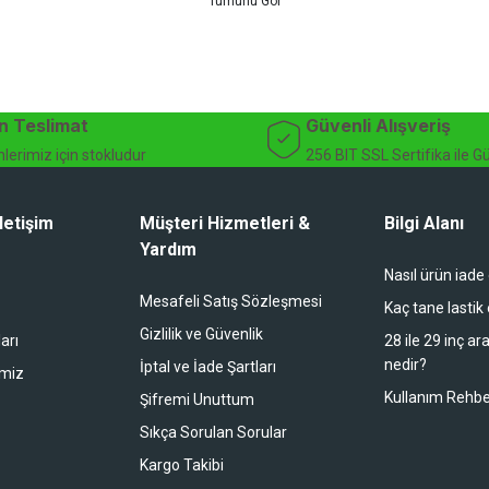
teknik destek ve müşteri memnuniyeti odaklı hizmet anlayışımız sayesinde b
 ister doğada performansınızı zirveye taşıyın. İhtiyacınız olan tüm bisiklet
bekliyor.
dağ bisikleti fiyatları, bisiklet yedek parça, elektrikli bisiklet, bisiklet ak
n Teslimat
Güvenli Alışveriş
lerimiz için stokludur
256 BIT SSL Sertifika ile G
letişim
Müşteri Hizmetleri &
Bilgi Alanı
Yardım
Nasıl ürün iade
li duruyor koltuk zaten full konfor
Mesafeli Satış Sözleşmesi
Kaç tane lastik
Gizlilik ve Güvenlik
arı
28 ile 29 inç ar
nedir?
İptal ve İade Şartları
imiz
buradan alışveriş yapacağım
Kullanım Rehbe
Şifremi Unuttum
Sıkça Sorulan Sorular
Kargo Takibi
 bir alışveriş oldu. Teşekkürler.