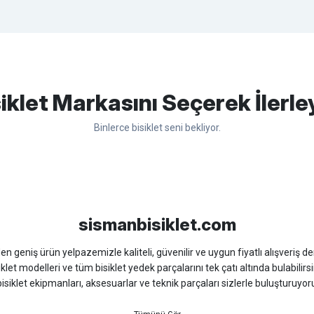
apasağlam lastik yanak kısmından
Bu ürüne ilk yorumu siz yapın!
iklet Markasını Seçerek İlerle
Binlerce bisiklet seni bekliyor.
Yorum Yaz
sso
Ümit
Bisan
WRC
sismanbisiklet.com
 geniş ürün yelpazemizle kaliteli, güvenilir ve uygun fiyatlı alışveriş deney
iklet modelleri ve tüm bisiklet yedek parçalarını tek çatı altında bulabilirsi
isiklet ekipmanları, aksesuarlar ve teknik parçaları sizlerle buluşturuyo
 için doğru ürünü kolayca seçebileceğiniz detaylı ürün açıklamaları ve u