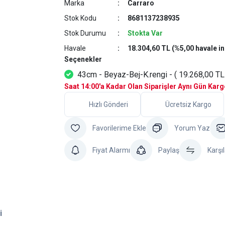
Marka
Carraro
Stok Kodu
8681137238935
Stok Durumu
Stokta Var
Havale
18.304,60 TL (%5,00 havale in
Seçenekler
43cm - Beyaz-Bej-K.rengi - ( 19.268,00 TL
Saat 14:00'a Kadar Olan Siparişler Aynı Gün Kar
Hızlı Gönderi
Ücretsiz Kargo
Yorum Yaz
Fiyat Alarmı
Paylaş
Karşıl
i