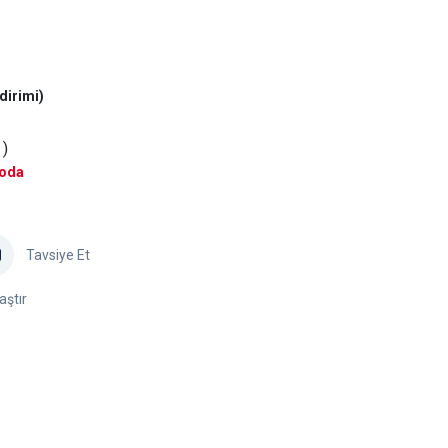
dirimi)
 )
goda
Tavsiye Et
aştır