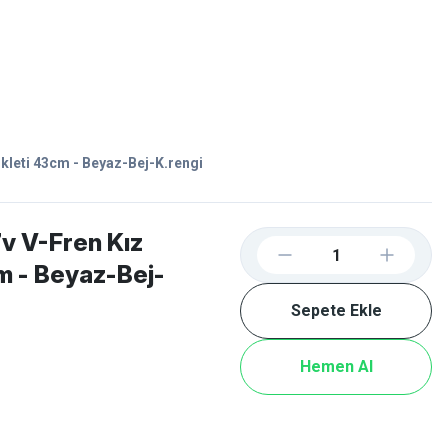
Favorilerim
Giriş Yap
Sepetim
E-
İM
SCOOTER
ikleti 43cm - Beyaz-Bej-K.rengi
7v V-Fren Kız
m - Beyaz-Bej-
Sepete Ekle
Hemen Al