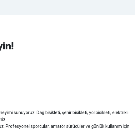
yin!
imi sunuyoruz. Dağ bisikleti, şehir bisikleti, yol bisikleti, elektrikli
niz.
ruz. Profesyonel sporcular, amatör sürücüler ve günlük kullanım için
zman desteği sunuyoruz.