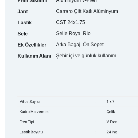
Alüminyum V-Fren
Fren Sistemi
Carraro Çift Katlı Alüminyum
Jant
CST 24x1.75
Lastik
Selle Royal Rio
Sele
Arka Bagaj, Ön Sepet
Ek Özellikler
Şehir içi ve günlük kullanım
Kullanım Alanı
Vites Sayısı
:
1 x 7
Kadro Malzemesi
:
Çelik
Fren Tipi
:
V-Fren
Lastik Boyutu
:
24 inç