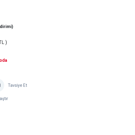
dirimi)
TL )
goda
Tavsiye Et
aştır