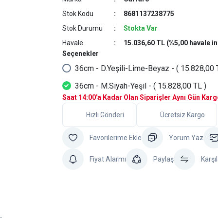
Stok Kodu
8681137238775
Stok Durumu
Stokta Var
Havale
15.036,60 TL (%5,00 havale in
Seçenekler
36cm - D.Yeşili-Lime-Beyaz - ( 15.828,00 
36cm - M.Siyah-Yeşil - ( 15.828,00 TL )
Saat 14:00'a Kadar Olan Siparişler Aynı Gün Kar
Hızlı Gönderi
Ücretsiz Kargo
Yorum Yaz
Fiyat Alarmı
Paylaş
Karşıl