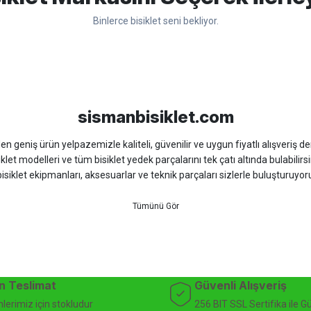
Binlerce bisiklet seni bekliyor.
Yorum Yaz
sso
Ümit
Bisan
WRC
sismanbisiklet.com
 geniş ürün yelpazemizle kaliteli, güvenilir ve uygun fiyatlı alışveriş deney
iklet modelleri ve tüm bisiklet yedek parçalarını tek çatı altında bulabilirsi
isiklet ekipmanları, aksesuarlar ve teknik parçaları sizlerle buluşturuyo
 için doğru ürünü kolayca seçebileceğiniz detaylı ürün açıklamaları ve u
teknik destek ve müşteri memnuniyeti odaklı hizmet anlayışımız sayesinde b
 ister doğada performansınızı zirveye taşıyın. İhtiyacınız olan tüm bisiklet
bekliyor.
dağ bisikleti fiyatları, bisiklet yedek parça, elektrikli bisiklet, bisiklet ak
n Teslimat
Güvenli Alışveriş
lerimiz için stokludur
256 BIT SSL Sertifika ile G