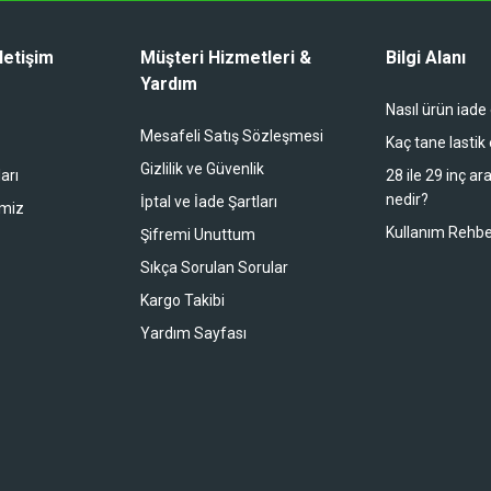
letişim
Müşteri Hizmetleri &
Bilgi Alanı
Yardım
Nasıl ürün iade
li duruyor koltuk zaten full konfor
Mesafeli Satış Sözleşmesi
Kaç tane lastik
Gizlilik ve Güvenlik
arı
28 ile 29 inç ar
nedir?
İptal ve İade Şartları
imiz
buradan alışveriş yapacağım
Kullanım Rehbe
Şifremi Unuttum
Sıkça Sorulan Sorular
Kargo Takibi
 bir alışveriş oldu. Teşekkürler.
Yardım Sayfası