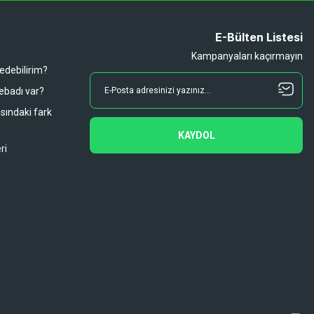
E-Bülten Listesi
Kampanyaları kaçırmayın
 edebilirim?
 ebadı var?
asındaki fark
KAYDOL
ri
Diğer yorumları göster