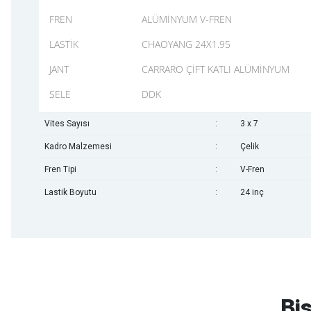
FREN
ALÜMİNYUM V-FREN
LASTİK
CHAOYANG 24X1.95
JANT
CARRARO ÇİFT KATLI ALÜMİNYUM
SELE
DDK
Vites Sayısı
:
3 x 7
Kadro Malzemesi
:
Çelik
Fren Tipi
:
V-Fren
Lastik Boyutu
:
24 inç
mtb urban downhill için almanızı tavsiye etmem aldıktan 1 ay sonra s
3cm yarıldı ama normal sürüşe uygun
Bis
Erim GÜLAĞIZ | 28/07/2026