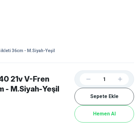
Favorilerim
Giriş Yap
Sepetim
E-
İM
SCOOTER
ikleti 36cm - M.Siyah-Yeşil
40 21v V-Fren
m - M.Siyah-Yeşil
Sepete Ekle
Hemen Al