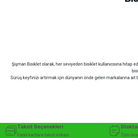
Hızlı ve güzel paketleme.
Bahriye Akay Tan | 21/07/2026
Scott
Carraro
Bianchi
Kron
Lapierre
Mo
Siparişim problemsiz geldi teşekkürler.
DOĞUŞ GÖKTAY | 17/07/2026
Şişman Bisiklet olarak, her seviyeden bisiklet kullanıcısına hitap eden
Uygun olursa alacağım
bis
Sürüş keyfinizi artırmak için dünyanın önde gelen markalarına ait b
Hüseyin Akıncı | 14/07/2026
bisiklet arayan herkes
Hızlı kargo, güvenli ödeme seçenekleri, satış sonrası 
çok güzel dayanikli
Şişman Bisiklet ile ister şehir içinde konforlu sürüşün keyfini çıkarın,
Yağız ÖNAL | 02/07/2026
bisiklet mağazası, bisiklet satış, 
Çok iyi site ilerde büyür
Taksit Seçenekleri
Stokta
A... A... | 01/07/2026
Farklı kartlara taksit imkanı
Tüm ürün