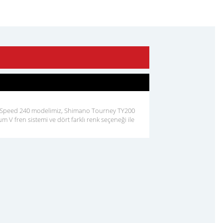
p Speed 240 modelimiz, Shimano Tourney TY200
um V fren sistemi ve dört farklı renk seçeneği ile