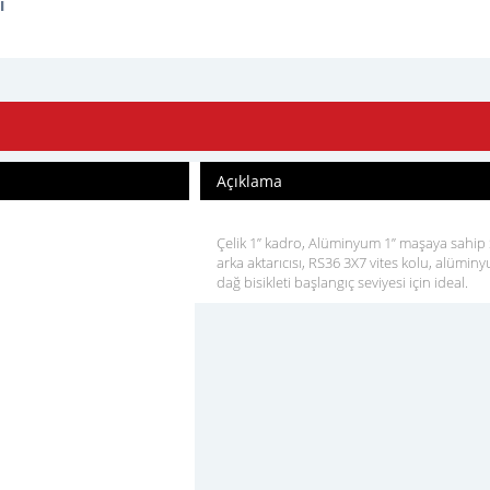
i
Açıklama
Çelik 1” kadro, Alüminyum 1” maşaya sahi
arka aktarıcısı, RS36 3X7 vites kolu, alüminy
dağ bisikleti başlangıç seviyesi için ideal.