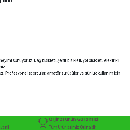
imi sunuyoruz. Dağ bisikleti, şehir bisikleti, yol bisikleti, elektrikli
niz.
ruz. Profesyonel sporcular, amatör sürücüler ve günlük kullanım için
zman desteği sunuyoruz.
isiklet alışverişinizi güvenle gerçekleştirebilirsiniz.
 modelleri, yedek parçalar ve aksesuarlar en avantajlı fiyatlarla sizleri
sesuarları, online bisiklet mağazası
Orjinal Ürün Garantisi
üvenli
Tüm Ürünlerimiz Orjinaldir