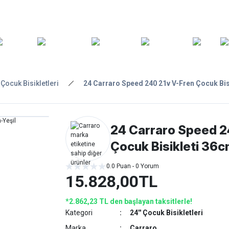
ARA
YEDEK
T
AKSESUARLAR
ASKI/TAŞIMA
TAMİR/BAKIM
GİY
PARÇA
' Çocuk Bisikletleri
24 Carraro Speed 240 21v V-Fren Çocuk Bis
24 Carraro Speed 2
Çocuk Bisikleti 36c
0.0 Puan - 0 Yorum
15.828,00TL
*2.862,23 TL den başlayan taksitlerle!
Kategori
24'' Çocuk Bisikletleri
Marka
Carraro