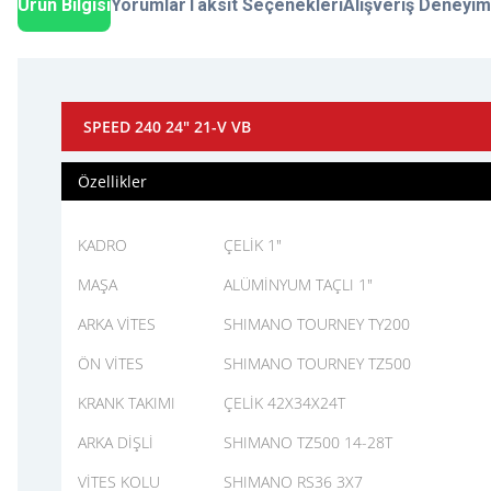
Ürün Bilgisi
Yorumlar
Taksit Seçenekleri
Alışveriş Deneyim
SPEED 240 24" 21-V VB
Özellikler
KADRO
ÇELİK 1"
MAŞA
ALÜMİNYUM TAÇLI 1"
ARKA VİTES
SHIMANO TOURNEY TY200
ÖN VİTES
SHIMANO TOURNEY TZ500
KRANK TAKIMI
ÇELİK 42X34X24T
ARKA DİŞLİ
SHIMANO TZ500 14-28T
VİTES KOLU
SHIMANO RS36 3X7