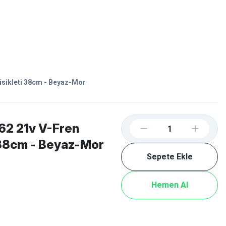
Favorilerim
Giriş Yap
Sepetim
E-
İM
SCOOTER
isikleti 38cm - Beyaz-Mor
62 21v V-Fren
 38cm - Beyaz-Mor
Sepete Ekle
Hemen Al