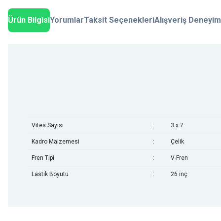
Ürün Bilgisi
Yorumlar
Taksit Seçenekleri
Alışveriş Deneyim
Vites Sayısı
:
3 x 7
Kadro Malzemesi
:
Çelik
Fren Tipi
:
V-Fren
Lastik Boyutu
:
26 inç