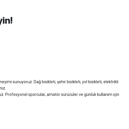
yin!
imi sunuyoruz. Dağ bisikleti, şehir bisikleti, yol bisikleti, elektrikli
niz.
ruz. Profesyonel sporcular, amatör sürücüler ve günlük kullanım için
zman desteği sunuyoruz.
isiklet alışverişinizi güvenle gerçekleştirebilirsiniz.
 modelleri, yedek parçalar ve aksesuarlar en avantajlı fiyatlarla sizleri
sesuarları, online bisiklet mağazası