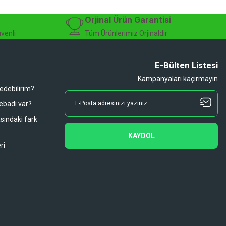
Orjinal Ürün Garantisi
üvenli
Tüm Ürünlerimiz Orjinaldir
E-Bülten Listesi
Kampanyaları kaçırmayın
 edebilirim?
 ebadı var?
asındaki fark
KAYDOL
ri