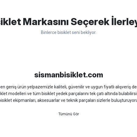
apasağlam lastik yanak kısmından
Bu ürüne ilk yorumu siz yapın!
iklet Markasını Seçerek İlerle
Binlerce bisiklet seni bekliyor.
Yorum Yaz
sso
Ümit
Bisan
WRC
sismanbisiklet.com
 geniş ürün yelpazemizle kaliteli, güvenilir ve uygun fiyatlı alışveriş deney
iklet modelleri ve tüm bisiklet yedek parçalarını tek çatı altında bulabilirsi
isiklet ekipmanları, aksesuarlar ve teknik parçaları sizlerle buluşturuyo
 için doğru ürünü kolayca seçebileceğiniz detaylı ürün açıklamaları ve u
teknik destek ve müşteri memnuniyeti odaklı hizmet anlayışımız sayesinde b
 ister doğada performansınızı zirveye taşıyın. İhtiyacınız olan tüm bisiklet
bekliyor.
dağ bisikleti fiyatları, bisiklet yedek parça, elektrikli bisiklet, bisiklet ak