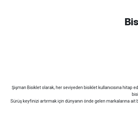
mtb urban downhill için almanızı tavsiye etmem aldıktan 1 ay sonra s
3cm yarıldı ama normal sürüşe uygun
Bis
Erim GÜLAĞIZ | 28/07/2026
Hızlı ve güzel paketleme.
Bahriye Akay Tan | 21/07/2026
Scott
Carraro
Bianchi
Kron
Lapierre
Mo
Siparişim problemsiz geldi teşekkürler.
DOĞUŞ GÖKTAY | 17/07/2026
Şişman Bisiklet olarak, her seviyeden bisiklet kullanıcısına hitap eden
Uygun olursa alacağım
bis
Sürüş keyfinizi artırmak için dünyanın önde gelen markalarına ait b
Hüseyin Akıncı | 14/07/2026
bisiklet arayan herkes
Hızlı kargo, güvenli ödeme seçenekleri, satış sonrası 
çok güzel dayanikli
Şişman Bisiklet ile ister şehir içinde konforlu sürüşün keyfini çıkarın,
Yağız ÖNAL | 02/07/2026
bisiklet mağazası, bisiklet satış, 