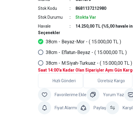
Stok Kodu
8681137212980
Stok Durumu
Stokta Var
Havale
14.250,00 TL (%5,00 havale in
Seçenekler
38cm - Beyaz-Mor - ( 15.000,00 TL )
38cm - Eflatun-Beyaz - ( 15.000,00 TL )
38cm - M.Siyah-Turkuaz - ( 15.000,00 TL )
Saat 14:00'a Kadar Olan Siparişler Aynı Gün Kar
Hızlı Gönderi
Ücretsiz Kargo
Yorum Yaz
Fiyat Alarmı
Paylaş
Karşıl