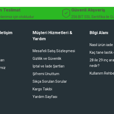
n Teslimat
Güvenli Alışveriş
lerimiz için stokludur
256 BIT SSL Sertifika ile G
letişim
Müşteri Hizmetleri &
Bilgi Alanı
Yardım
Nasıl ürün iade
li duruyor koltuk zaten full konfor
Mesafeli Satış Sözleşmesi
Kaç tane lastik
Gizlilik ve Güvenlik
arı
28 ile 29 inç ar
nedir?
İptal ve İade Şartları
imiz
buradan alışveriş yapacağım
Kullanım Rehbe
Şifremi Unuttum
Sıkça Sorulan Sorular
Kargo Takibi
 bir alışveriş oldu. Teşekkürler.
Yardım Sayfası