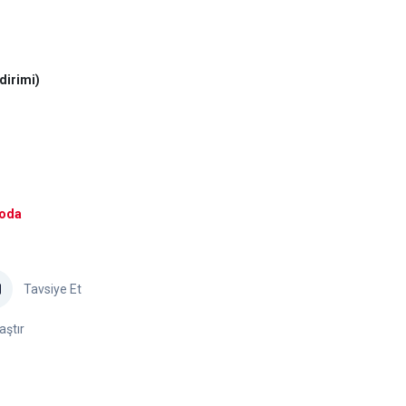
dirimi)
goda
Tavsiye Et
aştır