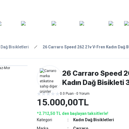
ARA
YEDEK
T
AKSESUARLAR
ASKI/TAŞIMA
TAMİR/BAKIM
GİY
PARÇA
Dağ Bisikletleri
26 Carraro Speed 262 21v V-Fren Kadın Dağ B
26 Carraro Speed 2
Kadın Dağ Bisikleti
0.0 Puan - 0 Yorum
15.000,00TL
*2.712,50 TL den başlayan taksitlerle!
Kategori
Kadın Dağ Bisikletleri
Marka
Carraro