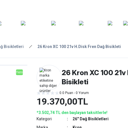
ARA
YEDEK
T
AKSESUARLAR
ASKI/TAŞIMA
TAMİR/BAKIM
GİY
PARÇA
ağ Bisikletleri
26 Kron XC 100 21v H.Disk Fren Dağ Bisikleti
26 Kron XC 100 21v 
Yeni
Bisikleti
0.0 Puan - 0 Yorum
19.370,00TL
*3.502,74 TL den başlayan taksitlerle!
Kategori
26'' Dağ Bisikletleri
Marka
Kron