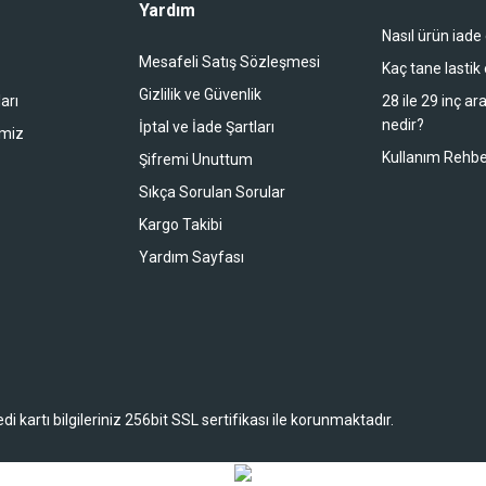
Yardım
Nasıl ürün iade
li duruyor koltuk zaten full konfor
Mesafeli Satış Sözleşmesi
Kaç tane lastik
Gizlilik ve Güvenlik
arı
28 ile 29 inç ar
nedir?
İptal ve İade Şartları
imiz
buradan alışveriş yapacağım
Kullanım Rehbe
Şifremi Unuttum
Sıkça Sorulan Sorular
Kargo Takibi
 bir alışveriş oldu. Teşekkürler.
Yardım Sayfası
 kartı bilgileriniz 256bit SSL sertifikası ile korunmaktadır.