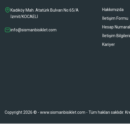
Hakkımızda
Kadıköy Mah. Atatürk Bulvarı No:65/A
sipariş sonrası 2 iş gününde ürünler sorunsuz elime ulaştı ürünler kalite
İzmit/KOCAELİ
İletişim Formu
Gökhan Türkekul | 22/06/2026
Hesap Numaral
info@sismanbisiklet.com
İletişim Bilgiler
Her şey kusursuzdu çok memnun kaldım ihtiyaç durumunda tekrardan 
Kariyer
H... A... | 21/06/2026
Hızlı kargo ve teslimattan ötürü memnun kaldım. İhtiyacımı karşılayan bir
Fatih Gürcan | 15/06/2026
Deneyimini Paylaş
Copyright 2026 © - www.sismanbisiklet.com - Tüm hakları saklıdır. Kredi