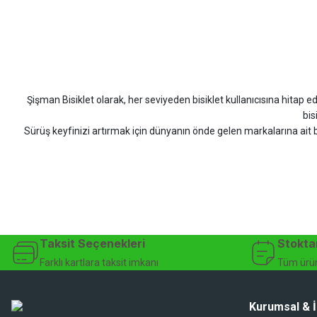
Bahriye Akay Tan | 21/07/2026
Scott
Carraro
Bianchi
Kron
Lapierre
Mo
Siparişim problemsiz geldi teşekkürler.
DOĞUŞ GÖKTAY | 17/07/2026
Şişman Bisiklet olarak, her seviyeden bisiklet kullanıcısına hitap eden
Uygun olursa alacağım
bis
Sürüş keyfinizi artırmak için dünyanın önde gelen markalarına ait b
Hüseyin Akıncı | 14/07/2026
bisiklet arayan herkes
Hızlı kargo, güvenli ödeme seçenekleri, satış sonrası 
çok güzel dayanikli
Şişman Bisiklet ile ister şehir içinde konforlu sürüşün keyfini çıkarın,
Yağız ÖNAL | 02/07/2026
bisiklet mağazası, bisiklet satış, 
Çok iyi site ilerde büyür
Taksit Seçenekleri
Stokta
A... A... | 01/07/2026
Farklı kartlara taksit imkanı
Tüm ürün
Ürün oldukça hızlı bir şekilde elime geçti. Ve sorunsuzdu.
Kurumsal & İ
Ali Haydar Sağlam | 27/06/2026