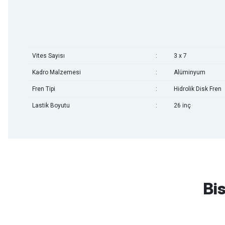
Vites Sayısı
:
3 x 7
Kadro Malzemesi
:
Alüminyum
Fren Tipi
:
Hidrolik Disk Fren
Lastik Boyutu
:
26 inç
mtb urban downhill için almanızı tavsiye etmem aldıktan 1 ay sonra s
3cm yarıldı ama normal sürüşe uygun
Bis
Erim GÜLAĞIZ | 28/07/2026
Hızlı ve güzel paketleme.