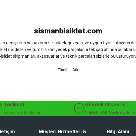
sso
Ümit
Bisan
WRC
sismanbisiklet.com
 geniş ürün yelpazemizle kaliteli, güvenilir ve uygun fiyatlı alışveriş deney
iklet modelleri ve tüm bisiklet yedek parçalarını tek çatı altında bulabilirsi
isiklet ekipmanları, aksesuarlar ve teknik parçaları sizlerle buluşturuyo
 için doğru ürünü kolayca seçebileceğiniz detaylı ürün açıklamaları ve u
teknik destek ve müşteri memnuniyeti odaklı hizmet anlayışımız sayesinde b
 ister doğada performansınızı zirveye taşıyın. İhtiyacınız olan tüm bisiklet
bekliyor.
dağ bisikleti fiyatları, bisiklet yedek parça, elektrikli bisiklet, bisiklet ak
n Teslimat
Güvenli Alışveriş
lerimiz için stokludur
256 BIT SSL Sertifika ile G
letişim
Müşteri Hizmetleri &
Bilgi Alanı