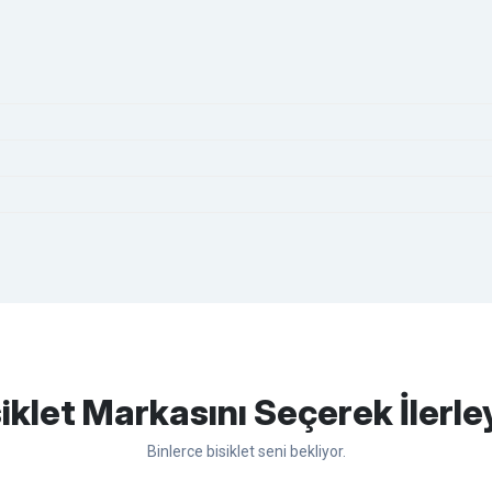
apasağlam lastik yanak kısmından
Bu ürüne ilk yorumu siz yapın!
iklet Markasını Seçerek İlerle
Binlerce bisiklet seni bekliyor.
Yorum Yaz