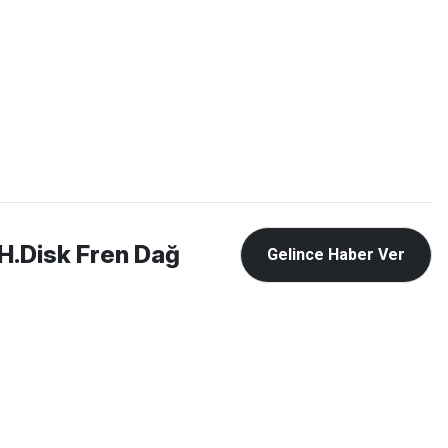
Favorilerim
Giriş Yap
Sepetim
E-
İM
SCOOTER
H.Disk Fren Dağ
Gelince Haber Ver