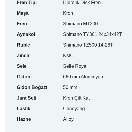
Fren Tipi
Hidrolik Disk Fren
Maşa
Kron
Fren
Shimano MT200
Aynakol
Shimano TY301 24x34x42T
Ruble
Shimano TZ500 14-28T
Zincir
KMC
Sele
Selle Royal
Gidon
660 mm Alüminyum
Gidon Boğazı
50 mm
Jant Seti
Kron Çift Kat
Lastik
Chaoyang
Hazne
Alloy