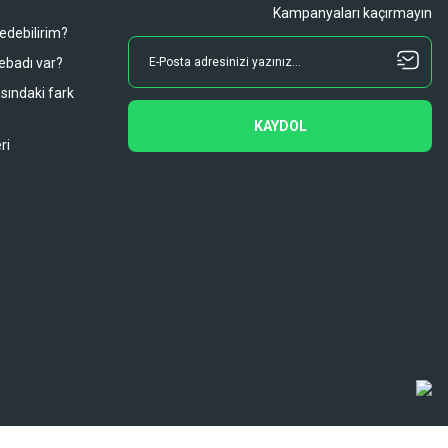
Kampanyaları kaçırmayın
 edebilirim?
 ebadı var?
asındaki fark
KAYDOL
ri
Diğer yorumları göster