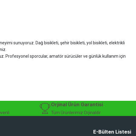
imi sunuyoruz. Dağ bisikleti, şehir bisikleti, yol bisikleti, elektrikli
niz.
ruz. Profesyonel sporcular, amatör sürücüler ve günlük kullanım için
zman desteği sunuyoruz.
isiklet alışverişinizi güvenle gerçekleştirebilirsiniz.
 modelleri, yedek parçalar ve aksesuarlar en avantajlı fiyatlarla sizleri
sesuarları, online bisiklet mağazası
Orjinal Ürün Garantisi
üvenli
Tüm Ürünlerimiz Orjinaldir
E-Bülten Listesi