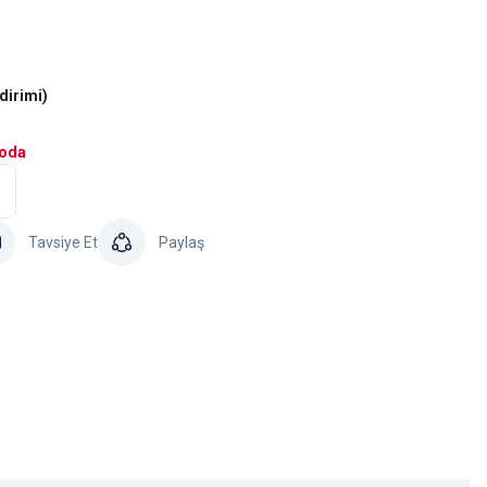
dirimi)
goda
Tavsiye Et
Paylaş