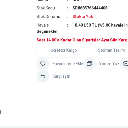
Stok Kodu
SB8685766444408
Stok Durumu
Stokta Yok
Havale
18.401,50 TL (%5,00 havale in
Seçenekler
Saat 14:00'a Kadar Olan Siparişler Aynı Gün Kar
Ücretsiz Kargo
Stoktan Teslim
Yorum Yaz
Karşılaştır
i