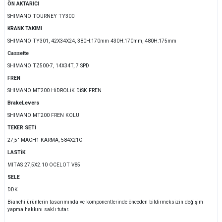
ÖN AKTARICI
SHIMANO TOURNEY TY300
KRANK TAKIMI
SHIMANO TY301, 42X34X24, 380H:170mm 430H:170mm, 480H:175mm
Cassette
SHIMANO TZ500-7, 14X34T, 7 SPD
FREN
SHIMANO MT200 HİDROLİK DİSK FREN
BrakeLevers
SHIMANO MT200 FREN KOLU
TEKER SETİ
27,5" MACH1 KARMA, 584X21C
LASTİK
MITAS 27,5X2.10 OCELOT V85
SELE
DDK
Bianchi ürünlerin tasarımında ve komponentlerinde önceden bildirmeksizin değişim
yapma hakkını saklı tutar.