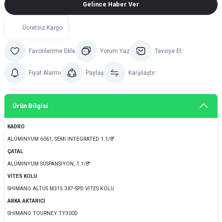
Gelince Haber Ver
Ücretsiz Kargo
Yorum Yaz
Tavsiye Et
Fiyat Alarmı
Paylaş
Karşılaştır
Ürün Bilgisi
KADRO
ALÜMİNYUM 6061, SEMI INTEGRATED 1.1/8''
ÇATAL
ALÜMİNYUM SÜSPANSİYON, 1.1/8''
VİTES KOLU
SHIMANO ALTUS M315 3X7-SPD VİTES KOLU
ARKA AKTARICI
SHIMANO TOURNEY TY300D