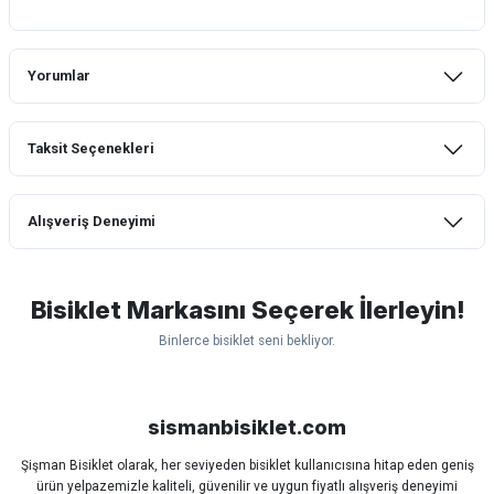
Yorumlar
Taksit Seçenekleri
Bu ürüne ilk yorumu siz yapın!
Alışveriş Deneyimi
Yorum Yaz
mtb urban downhill için almanızı tavsiye
etmem aldıktan 1 ay sonra sapasağlam
lastik yanak kısmından 3cm yarıldı ama
Bisiklet Markasını Seçerek İlerleyin!
normal sürüşe uygun
Binlerce bisiklet seni bekliyor.
Erim GÜLAĞIZ | 28/07/2026
Scott
Carraro
Bianchi
Kron
Lapierre
Mosso
Ümit
Hızlı ve güzel paketleme.
Bisan
WRC
sismanbisiklet.com
Bahriye Akay Tan | 21/07/2026
Şişman Bisiklet olarak, her seviyeden bisiklet kullanıcısına hitap eden geniş
ürün yelpazemizle kaliteli, güvenilir ve uygun fiyatlı alışveriş deneyimi
Siparişim problemsiz geldi teşekkürler.