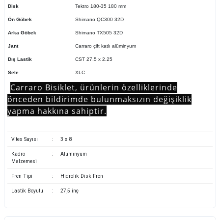
Disk
Tektro 180-35 180 mm
Ön Göbek
Shimano QC300 32D
Arka Göbek
Shimano TX505 32D
Jant
Carraro çift katlı alüminyum
Dış Lastik
CST 27.5 x 2.25
Sele
XLC
Carraro Bisiklet, ürünlerin özelliklerinde
önceden bildirimde bulunmaksızın değişiklik
yapma hakkına sahiptir.
Vites Sayısı
:
3 x 8
Kadro
:
Alüminyum
Malzemesi
Fren Tipi
:
Hidrolik Disk Fren
Lastik Boyutu
:
27,5 inç