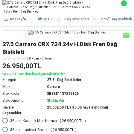
Anasayfa
BİSİKLET
Dağ Bisikletleri
27.5'' Dağ Bisikletler
Yeni
27.5 Carraro CRX 724 24v H.Disk Fren Dağ
Bisikleti
0.0 Puan - 0 Yorum
26.950,00TL
*4.873,46 TL den başlayan taksitlerle!
Kategori
27.5'' Dağ Bisikletleri
Marka
Carraro
Stok Kodu
SB8681137212126
Stok Durumu
Stokta Var
Havale
25.602,50 TL (%5,00 havale indirimi)
Seçenekler
36cm - Karanlık Mor-Kırmızı - ( 26.950,00 TL )
36cm - Lacivert-Bronz - ( 26.950,00 TL )