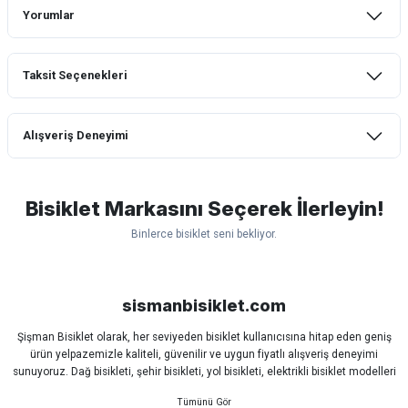
Yorumlar
Taksit Seçenekleri
Bu ürüne ilk yorumu siz yapın!
Alışveriş Deneyimi
Yorum Yaz
mtb urban downhill için almanızı tavsiye
etmem aldıktan 1 ay sonra sapasağlam
lastik yanak kısmından 3cm yarıldı ama
Bisiklet Markasını Seçerek İlerleyin!
normal sürüşe uygun
Binlerce bisiklet seni bekliyor.
Erim GÜLAĞIZ | 28/07/2026
Scott
Carraro
Bianchi
Kron
Lapierre
Mosso
Ümit
Hızlı ve güzel paketleme.
Bisan
WRC
sismanbisiklet.com
Bahriye Akay Tan | 21/07/2026
Şişman Bisiklet olarak, her seviyeden bisiklet kullanıcısına hitap eden geniş
ürün yelpazemizle kaliteli, güvenilir ve uygun fiyatlı alışveriş deneyimi
Siparişim problemsiz geldi teşekkürler.
sunuyoruz. Dağ bisikleti, şehir bisikleti, yol bisikleti, elektrikli bisiklet modelleri
DOĞUŞ GÖKTAY | 17/07/2026
ve tüm bisiklet yedek parçalarını tek çatı altında bulabilirsiniz.
Sürüş keyfinizi artırmak için dünyanın önde gelen markalarına ait bisiklet