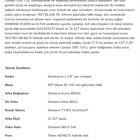
Carraro CRX 724, fonksiyonellik ve erişilebilir performansı ustaca birleştiren, her türlü
günlük sürüş ve başlangıç seviyesi arazi deneyimi için ideal bir makinedir. Bu bisiklet,
sağlam alüminyum kadrosuyla uzun ömürlü bir yapı sunarken, donanımıyla da sürücüsünü
yolda yalnız bırakmaz. RST BLAZE RL 100mm gidondan kilitli maşa, düz zeminlerde
hızınızı korumanıza olanak tanır, engebeli patikalarda ise konforlu bir sürüş sağlar.
SHIMANO ACERA ve ALTUS serilerinin uyumlu çalıştığı 3x8 vites (toplam 24 vites) sistemi,
geniş dişli seçenekleri (42X34X24T krank ve 11-32T kaset) sayesinde hem dik yokuşları
tırmanırken hem de düzlüklerde hızlanırken ihtiyacınız olan gücü ve hassasiyeti sunar.
TEKTRO HD-M275 hidrolik disk frenler ve büyük 180mm disk, beklenmedik durumlarda bile
size mutlak kontrol ve güçlü bir duruş yeteneği sağlar. Çevik 27.5 inç jantları ve CST 2.25"
lastikleri, yol tutuşunu optimize ederek Carraro CRX 724'ü, şehir trafiğinden hafta sonu
doğa kaçamaklarına kadar çok yönlü bir yol arkadaşı haline getirir.
Teknik Özellikler
Kadro
Alüminyum 1.1/8" yarı entegre
Maşa
RST Blaze RL 100 mm gidondan kilitli
Arka Değiştirici
Shimano Acera M3020
Ön Vites
Shimano Altus M313
Krank Takımı
Shimano TY301 42x34x24T
Arka Dişli
11-32T kaset
Vites Kolu
Shimano M315 3x8
Fren
Tektro HD-M275 hidrolik disk