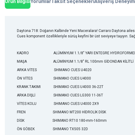
Ürün Bilgisi
Yorumlar
Taksit Seçenekleri
Alışveriş Deneyim
Daytona 718: Doğanın Kalbinde Yeni Maceralara! Carraro Daytona ailesi
Cues komponent özellikleriyle sürüş keyfini bir üst seviyeye taşıyın.
KADRO
ALÜMİNYUM 1.1/8" YARI ENTEGRE HYDROFORME
MAŞA
ALÜMİNYUM 1.1/8" RL 100mm GİDONDAN KİLİTLİ
ARKA VİTES
SHIMANO CUES U4020
ÖN VİTES
SHIMANO CUES U4000
KRANK TAKIMI
SHIMANO CUES U4000 36-22T
ARKA DİŞLİ
SHIMANO CUES LG300 11-36T
VİTES KOLU
SHIMANO CUES U4000 2X9
FREN
SHIMANO MT200 HİDROLİK DİSK
DİSK
SHIMANO RT10 180-mm-160mm
ÖN GÖBEK
SHIMANO TX505 32D