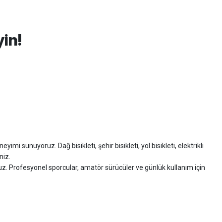
yin!
imi sunuyoruz. Dağ bisikleti, şehir bisikleti, yol bisikleti, elektrikli
niz.
ruz. Profesyonel sporcular, amatör sürücüler ve günlük kullanım için
zman desteği sunuyoruz.
isiklet alışverişinizi güvenle gerçekleştirebilirsiniz.
 modelleri, yedek parçalar ve aksesuarlar en avantajlı fiyatlarla sizleri