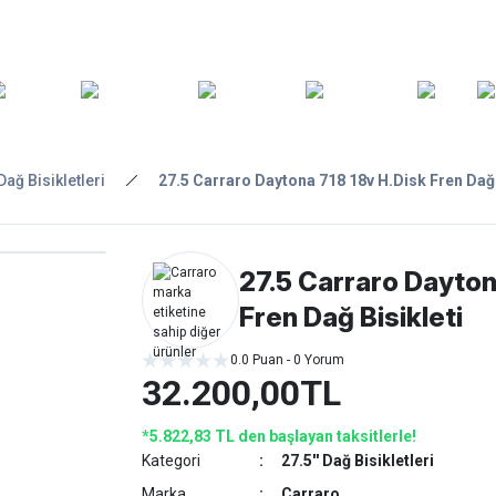
ARA
YEDEK
T
AKSESUARLAR
ASKI/TAŞIMA
TAMİR/BAKIM
GİY
PARÇA
 Dağ Bisikletleri
27.5 Carraro Daytona 718 18v H.Disk Fren Dağ 
27.5 Carraro Dayton
Fren Dağ Bisikleti
0.0 Puan - 0 Yorum
32.200,00TL
*5.822,83 TL den başlayan taksitlerle!
Kategori
27.5'' Dağ Bisikletleri
Marka
Carraro