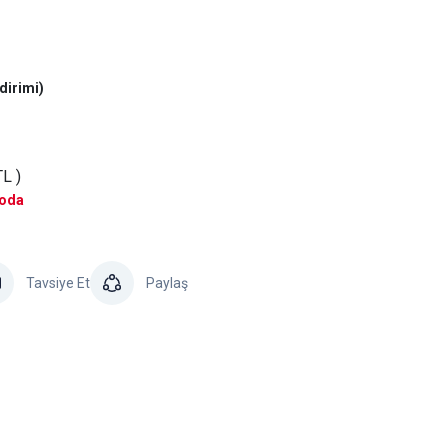
dirimi)
L )
goda
Tavsiye Et
Paylaş