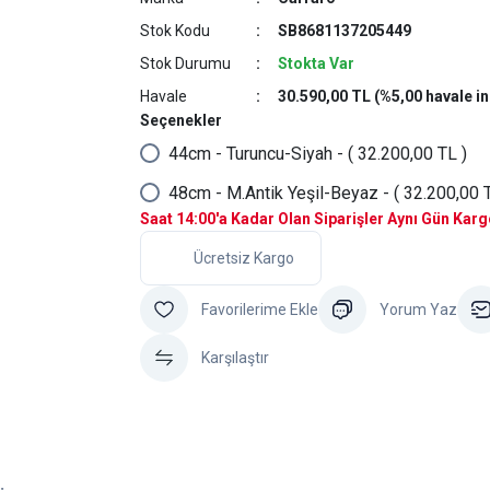
Stok Kodu
SB8681137205449
Stok Durumu
Stokta Var
Havale
30.590,00 TL (%5,00 havale in
Seçenekler
44cm - Turuncu-Siyah - ( 32.200,00 TL )
48cm - M.Antik Yeşil-Beyaz - ( 32.200,00 T
Saat 14:00'a Kadar Olan Siparişler Aynı Gün Kar
Ücretsiz Kargo
Yorum Yaz
Karşılaştır