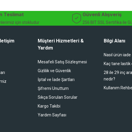
dağ bisikleti fiyatları, bisiklet yedek parça, elektrikli bisiklet, bisiklet ak
n Teslimat
Güvenli Alışveriş
lerimiz için stokludur
256 BIT SSL Sertifika ile G
letişim
Müşteri Hizmetleri &
Bilgi Alanı
Yardım
Nasıl ürün iade
li duruyor koltuk zaten full konfor
Mesafeli Satış Sözleşmesi
Kaç tane lastik
Gizlilik ve Güvenlik
arı
28 ile 29 inç ar
nedir?
İptal ve İade Şartları
imiz
buradan alışveriş yapacağım
Kullanım Rehbe
Şifremi Unuttum
Sıkça Sorulan Sorular
Kargo Takibi
 bir alışveriş oldu. Teşekkürler.
Yardım Sayfası