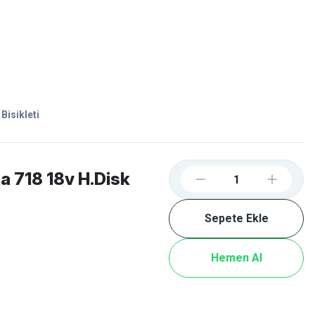
Favorilerim
Giriş Yap
Sepetim
E-
İM
SCOOTER
Bisikleti
a 718 18v H.Disk
Sepete Ekle
Hemen Al