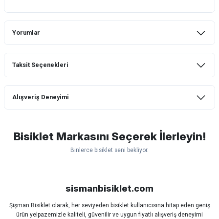
Yorumlar
Taksit Seçenekleri
Bu ürüne ilk yorumu siz yapın!
Alışveriş Deneyimi
Yorum Yaz
mtb urban downhill için almanızı tavsiye
etmem aldıktan 1 ay sonra sapasağlam
lastik yanak kısmından 3cm yarıldı ama
Bisiklet Markasını Seçerek İlerleyin!
normal sürüşe uygun
Binlerce bisiklet seni bekliyor.
Erim GÜLAĞIZ | 28/07/2026
Scott
Carraro
Bianchi
Kron
Lapierre
Mosso
Ümit
Hızlı ve güzel paketleme.
Bisan
WRC
sismanbisiklet.com
Bahriye Akay Tan | 21/07/2026
Şişman Bisiklet olarak, her seviyeden bisiklet kullanıcısına hitap eden geniş
ürün yelpazemizle kaliteli, güvenilir ve uygun fiyatlı alışveriş deneyimi
Siparişim problemsiz geldi teşekkürler.