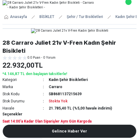
Anasayfa
BİSİKLET
Şehir / Tur Bisikletleri
Kadın Şehir Bi
28 Carraro Juliet 21v V-Fren Kadın Şehir
Bisikleti
0.0 Puan - 0 Yorum
22.932,00TL
*4.146,87 TL den başlayan taksitlerle!
Kategori
Kadın Şehir Bisikletleri
Marka
Carraro
Stok Kodu
SB8681137215639
Stok Durumu
Stokta Yok
Havale
21.785,40 TL (%5,00 havale indirimi)
Seçenekler
Saat 14:00'a Kadar Olan Siparişler Aynı Gün Kargoda
Gelince Haber Ver