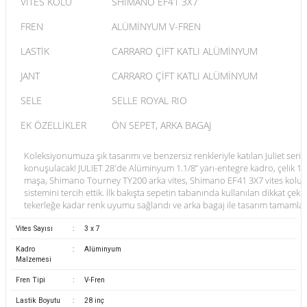
VİTES KOLU
SHIMANO EF41 3X7
FREN
ALÜMİNYUM V-FREN
LASTİK
CARRARO ÇİFT KATLI ALÜMİNYUM
JANT
CARRARO ÇİFT KATLI ALÜMİNYUM
SELE
SELLE ROYAL RIO
EK ÖZELLİKLER
ÖN SEPET, ARKA BAGAJ
Koleksiyonumuza şık tasarımı ve benzersiz renkleriyle katılan Juliet serim
konuşulacak! JULIET 28'de Alüminyum 1.1/8” yarı-entegre kadro, çelik 1.1
maşa, Shimano Tourney TY200 arka vites, Shimano EF41 3X7 vites kolu 
sistemini tercih ettik. İlk bakışta sepetin tabanında kullanılan dikkat çek
tekerleğe kadar renk uyumu sağlandı ve arka bagaj ile tasarım tamamla
Vites Sayısı
:
3 x 7
Kadro
:
Alüminyum
Malzemesi
Fren Tipi
:
V-Fren
Lastik Boyutu
:
28 inç