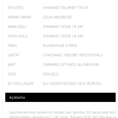
ÖN VİTES
SHIMANO TOURNEY TY510
KRANK TAKIMI
ÇELİK 48X38X28T
ARKA DİŞLİ
SHIMANO TZ500 14-28T
VİTES KOLU
SHIMANO TZ500 14-28T
FREN
ALÜMİNYUM V-FREN
LASTİK
CHAOYANG 700X38C REFLEKTÖRLÜ
JANT
CARRARO ÇİFT KATLI ALÜMİNYUM
SELE
DDK JELLİ
EK ÖZELLİKLER
XLC GİDON BOĞAZI-SELE BORUSU
Açıklama
Sportive serimizin sevilen bir modeli olan Sportive 321 karşınızda! Alüm
entegre kadro, alüminyum 1.1/8" maşa, Shimano EF41 3X7 vites kolu ve