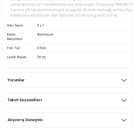
sahip Sportive 321 modelimizde son dokunuşlar Chaoyang 700x38C refle
Carraro çift kat alüminyum jant ile yapıldı. İki renk seçeneği ve beş ölçüs
koleksiyonumuzda yer alan Sportive 321 ile sürüş keyfi sizinle.
Vites Sayısı
:
3 x 7
Kadro
:
Alüminyum
Malzemesi
Fren Tipi
:
V-Fren
Lastik Boyutu
:
28 inç
Yorumlar
Taksit Seçenekleri
Bu ürüne ilk yorumu siz yapın!
Alışveriş Deneyimi
Yorum Yaz
mtb urban downhill için almanızı tavsiye