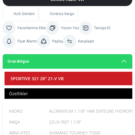
Hızlı Gönderi
Ücretsiz Kargo
Yorum Yaz
Tavsiye Et
Fiyat Alarmı
Paylaş
Karşılaştır
Ürün Bilgisi
SPORTIVE 321 28" 21-V VB
Özellikler
KADRO
ALÜMİNYUM 1.1/8" YARI ENTEGRE HYDROF
MAŞA
ÇELİK RİJİT 1.1/8"
ARKA VİTES
SHIMANO TOURNEY TY300