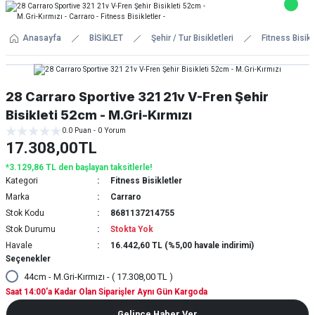
Anasayfa
BİSİKLET
Şehir / Tur Bisikletleri
Fitness Bisikl
28 Carraro Sportive 321 21v V-Fren Şehir
Bisikleti 52cm - M.Gri-Kırmızı
0.0 Puan - 0 Yorum
17.308,00TL
*3.129,86 TL den başlayan taksitlerle!
Kategori
Fitness Bisikletler
Marka
Carraro
Stok Kodu
8681137214755
Stok Durumu
Stokta Yok
Havale
16.442,60 TL (%5,00 havale indirimi)
Seçenekler
44cm - M.Gri-Kırmızı - ( 17.308,00 TL )
Saat 14:00'a Kadar Olan Siparişler Aynı Gün Kargoda
Gelince Haber Ver