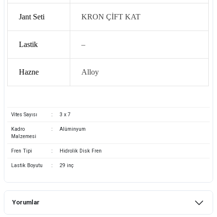
Jant Seti
KRON ÇİFT KAT
Lastik
–
Hazne
Alloy
Vites Sayısı
:
3 x 7
Kadro
:
Alüminyum
Malzemesi
Fren Tipi
:
Hidrolik Disk Fren
Lastik Boyutu
:
29 inç
Yorumlar