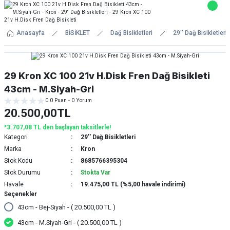
Anasayfa
BİSİKLET
Dağ Bisikletleri
29'' Dağ Bisikletleri
29 Kron XC 100 21v H.Disk Fren Dağ Bisikleti
43cm - M.Siyah-Gri
0.0 Puan - 0 Yorum
20.500,00TL
*3.707,08 TL den başlayan taksitlerle!
Kategori
29'' Dağ Bisikletleri
Marka
Kron
Stok Kodu
8685766395304
Stok Durumu
Stokta Var
Havale
19.475,00 TL (%5,00 havale indirimi)
Seçenekler
43cm - Bej-Siyah - ( 20.500,00 TL )
43cm - M.Siyah-Gri - ( 20.500,00 TL )