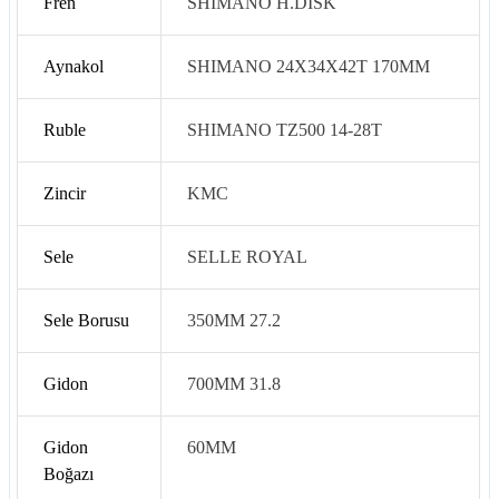
Fren
SHIMANO H.DİSK
Aynakol
SHIMANO 24X34X42T 170MM
Ruble
SHIMANO TZ500 14-28T
Zincir
KMC
Sele
SELLE ROYAL
Sele Borusu
350MM 27.2
Gidon
700MM 31.8
Gidon
60MM
Boğazı