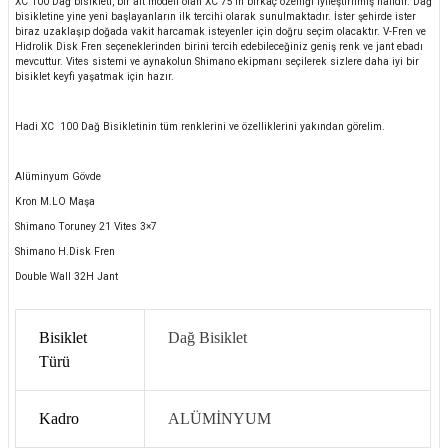
XC 100 Dağ bisikleti, bir alt modeli olan XC 75’in birkaç özelliği iyileştirilmiş halidir. Dağ
bisikletine yine yeni başlayanların ilk tercihi olarak sunulmaktadır. İster şehirde ister
biraz uzaklaşıp doğada vakit harcamak isteyenler için doğru seçim olacaktır. V-Fren ve
Hidrolik Disk Fren seçeneklerinden birini tercih edebileceğiniz geniş renk ve jant ebadı
mevcuttur. Vites sistemi ve aynakolun Shimano ekipmanı seçilerek sizlere daha iyi bir
bisiklet keyfi yaşatmak için hazır.
Hadi XC
100 Dağ Bisikletinin tüm renklerini ve özelliklerini yakından görelim.
Alüminyum Gövde
Kron M.LO Maşa
Shimano Toruney 21 Vites 3×7
Shimano H.Disk Fren
Double Wall 32H Jant
Bisiklet
Dağ Bisiklet
Türü
Kadro
ALÜMİNYUM