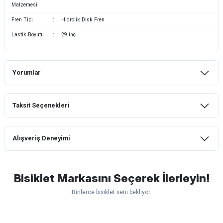
Malzemesi
Fren Tipi
:
Hidrolik Disk Fren
Lastik Boyutu
:
29 inç
Yorumlar
Taksit Seçenekleri
Bu ürüne ilk yorumu siz yapın!
Alışveriş Deneyimi
Yorum Yaz
mtb urban downhill için almanızı tavsiye
etmem aldıktan 1 ay sonra sapasağlam
lastik yanak kısmından 3cm yarıldı ama
Bisiklet Markasını Seçerek İlerleyin!
normal sürüşe uygun
Binlerce bisiklet seni bekliyor.
Erim GÜLAĞIZ | 28/07/2026
Scott
Carraro
Bianchi
Kron
Lapierre
Mosso
Ümit
Hızlı ve güzel paketleme.