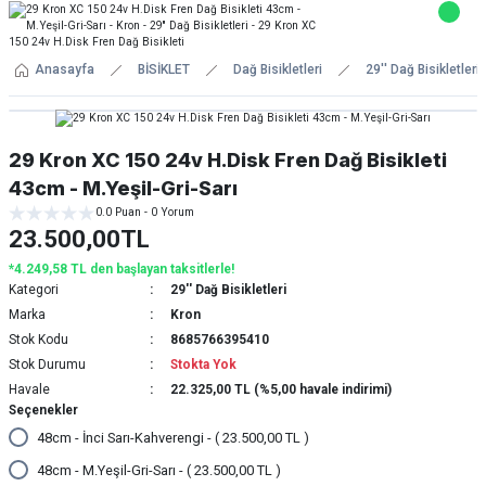
Anasayfa
BİSİKLET
Dağ Bisikletleri
29'' Dağ Bisikletleri
29 Kron XC 150 24v H.Disk Fren Dağ Bisikleti
43cm - M.Yeşil-Gri-Sarı
0.0 Puan - 0 Yorum
23.500,00TL
*4.249,58 TL den başlayan taksitlerle!
Kategori
29'' Dağ Bisikletleri
Marka
Kron
Stok Kodu
8685766395410
Stok Durumu
Stokta Yok
Havale
22.325,00 TL (%5,00 havale indirimi)
Seçenekler
48cm - İnci Sarı-Kahverengi - ( 23.500,00 TL )
48cm - M.Yeşil-Gri-Sarı - ( 23.500,00 TL )