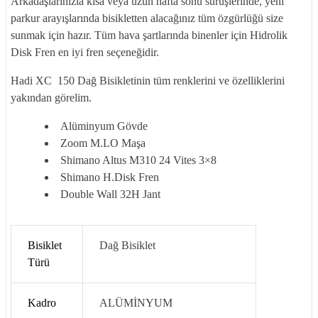
Arkadaşlarınızla kısa veya uzun hafta sonu sürüşlerinde, yeni
parkur arayışlarında bisikletten alacağınız tüm özgürlüğü size
sunmak için hazır. Tüm hava şartlarında binenler için Hidrolik
Disk Fren en iyi fren seçeneğidir.
Hadi XC 150 Dağ Bisikletinin tüm renklerini ve özelliklerini
yakından görelim.
Alüminyum Gövde
Zoom M.LO Maşa
Shimano Altus M310 24 Vites 3×8
Shimano H.Disk Fren
Double Wall 32H Jant
Bisiklet
Dağ Bisiklet
Türü
Kadro
ALÜMİNYUM