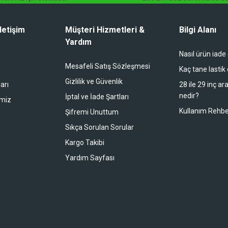
letişim
Müşteri Hizmetleri &
Bilgi Alanı
Yardım
Nasıl ürün iade
li duruyor koltuk zaten full konfor
Mesafeli Satış Sözleşmesi
Kaç tane lastik
Gizlilik ve Güvenlik
arı
28 ile 29 inç ar
nedir?
İptal ve İade Şartları
imiz
buradan alışveriş yapacağım
Kullanım Rehbe
Şifremi Unuttum
Sıkça Sorulan Sorular
Kargo Takibi
 bir alışveriş oldu. Teşekkürler.
Yardım Sayfası