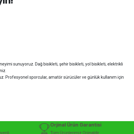
yin!
imi sunuyoruz. Dağ bisikleti, şehir bisikleti, yol bisikleti, elektrikli
niz.
ruz. Profesyonel sporcular, amatör sürücüler ve günlük kullanım için
zman desteği sunuyoruz.
isiklet alışverişinizi güvenle gerçekleştirebilirsiniz.
 modelleri, yedek parçalar ve aksesuarlar en avantajlı fiyatlarla sizleri
sesuarları, online bisiklet mağazası
Orjinal Ürün Garantisi
üvenli
Tüm Ürünlerimiz Orjinaldir