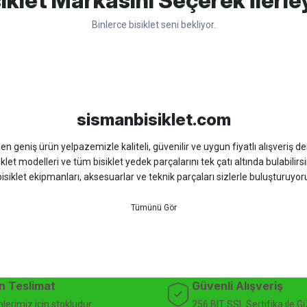
iklet Markasını Seçerek İlerle
Binlerce bisiklet seni bekliyor.
Yorum Yaz
sso
Ümit
Bisan
WRC
sismanbisiklet.com
 geniş ürün yelpazemizle kaliteli, güvenilir ve uygun fiyatlı alışveriş deney
iklet modelleri ve tüm bisiklet yedek parçalarını tek çatı altında bulabilirsi
isiklet ekipmanları, aksesuarlar ve teknik parçaları sizlerle buluşturuyo
 için doğru ürünü kolayca seçebileceğiniz detaylı ürün açıklamaları ve u
teknik destek ve müşteri memnuniyeti odaklı hizmet anlayışımız sayesinde b
 ister doğada performansınızı zirveye taşıyın. İhtiyacınız olan tüm bisiklet
bekliyor.
dağ bisikleti fiyatları, bisiklet yedek parça, elektrikli bisiklet, bisiklet ak
n Teslimat
Güvenli Alışveriş
lerimiz için stokludur
256 BIT SSL Sertifika ile G