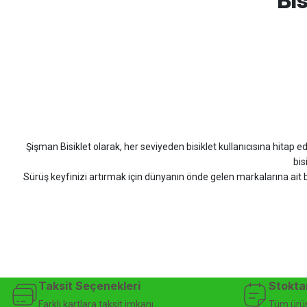
Bis
Erim GÜLAĞIZ | 28/07/2026
Hızlı ve güzel paketleme.
Bahriye Akay Tan | 21/07/2026
Scott
Carraro
Bianchi
Kron
Lapierre
Mo
Siparişim problemsiz geldi teşekkürler.
DOĞUŞ GÖKTAY | 17/07/2026
Şişman Bisiklet olarak, her seviyeden bisiklet kullanıcısına hitap eden
Uygun olursa alacağım
bis
Sürüş keyfinizi artırmak için dünyanın önde gelen markalarına ait b
Hüseyin Akıncı | 14/07/2026
bisiklet arayan herkes
Hızlı kargo, güvenli ödeme seçenekleri, satış sonrası 
çok güzel dayanikli
Şişman Bisiklet ile ister şehir içinde konforlu sürüşün keyfini çıkarın,
Yağız ÖNAL | 02/07/2026
bisiklet mağazası, bisiklet satış, 
Çok iyi site ilerde büyür
Taksit Seçenekleri
Stokta
A... A... | 01/07/2026
Farklı kartlara taksit imkanı
Tüm ürün