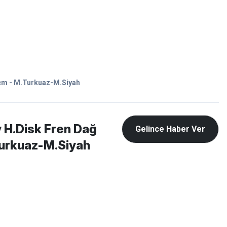
Favorilerim
Giriş Yap
Sepetim
E-
İM
SCOOTER
8cm - M.Turkuaz-M.Siyah
 H.Disk Fren Dağ
Gelince Haber Ver
Turkuaz-M.Siyah