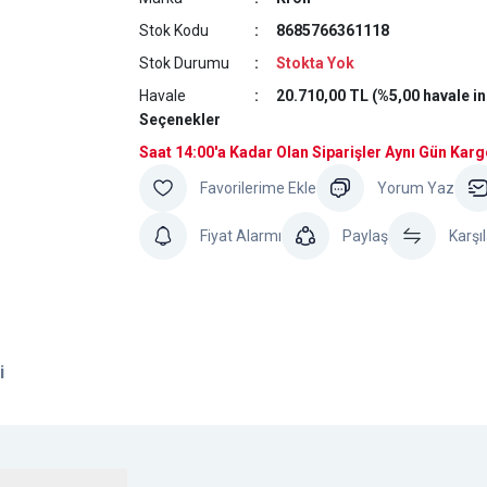
Stok Kodu
8685766361118
Stok Durumu
Stokta Yok
Havale
20.710,00 TL (%5,00 havale in
Seçenekler
Saat 14:00'a Kadar Olan Siparişler Aynı Gün Kar
Yorum Yaz
Fiyat Alarmı
Paylaş
Karşıl
i