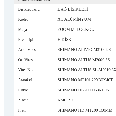
Bisiklet Türü
DAĞ BİSİKLETİ
Kadro
XC ALÜMİNYUM
Maşa
ZOOM M. LOCKOUT
Fren Tipi
H.DİSK
Arka Vites
SHIMANO ALIVIO M3100 9S
Ön Vites
SHIMANO ALTUS M2000 3S
Vites Kolu
SHIMANO ALTUS SL-M2010 3
Aynakol
SHIMANO MT101 22X30X40T
Ruble
SHIMANO HG200 11-36T 9S
Zincir
KMC Z9
Fren
SHIMANO HD MT200 160MM