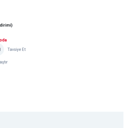
dirimi)
goda
Tavsiye Et
aştır