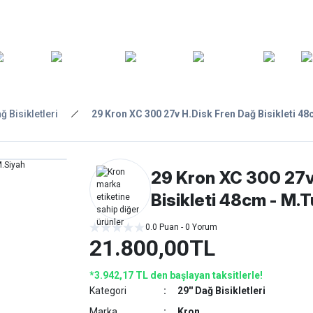
ARA
YEDEK
T
AKSESUARLAR
ASKI/TAŞIMA
TAMİR/BAKIM
GİY
PARÇA
ağ Bisikletleri
29 Kron XC 300 27v H.Disk Fren Dağ Bisikleti 4
29 Kron XC 300 27v
Bisikleti 48cm - M.
0.0 Puan - 0 Yorum
21.800,00TL
*3.942,17 TL den başlayan taksitlerle!
Kategori
29'' Dağ Bisikletleri
Marka
Kron