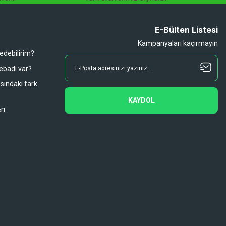
E-Bülten Listesi
Kampanyaları kaçırmayın
 edebilirim?
 ebadı var?
asındaki fark
KAYDOL
ri
Diğer yorumları göster