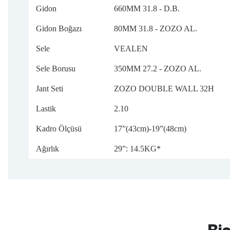
Gidon
660MM 31.8 - D.B.
Gidon Boğazı
80MM 31.8 - ZOZO AL.
Sele
VEALEN
Sele Borusu
350MM 27.2 - ZOZO AL.
Jant Seti
ZOZO DOUBLE WALL 32H
Lastik
2.10
Kadro Ölçüsü
17”(43cm)-19”(48cm)
Ağırlık
29”: 14.5KG*
mtb urban downhill için almanızı tavsiye etmem aldıktan 1 ay sonra s
3cm yarıldı ama normal sürüşe uygun