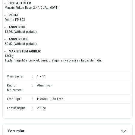
DIŞ LASTİKLER
Maxxis Rekon Race, 2.4", DUAL, 60PTI
PEDAL
Feimin FP-803
AĞIRLIK KG
13.98 (without pedals)
AĞIRLIK LBS
30.82 (without pedals)
MAX.SİSTEM AĞIRLIK
130kg
Toplam ağırlığa bisiklet, sürücü, ekipman ve olası ek bagaj dahildir.
Vites Sayısı
:
1 x 11
Kadro
:
Alüminyum
Malzemesi
Fren Tipi
:
Hidrolik Disk Fren
Lastik Boyutu
:
29 inç
Yorumlar