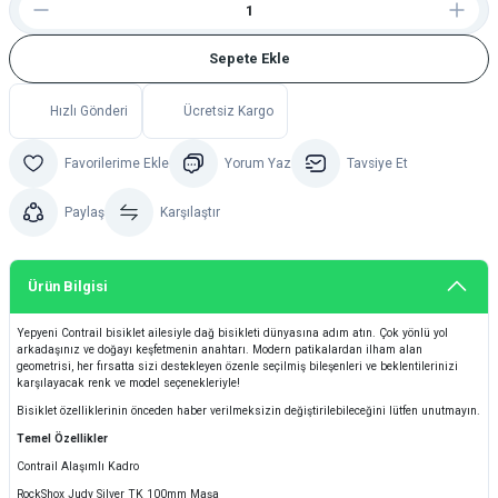
Sepete Ekle
Hızlı Gönderi
Ücretsiz Kargo
Yorum Yaz
Tavsiye Et
Paylaş
Karşılaştır
Ürün Bilgisi
Yepyeni Contrail bisiklet ailesiyle dağ bisikleti dünyasına adım atın. Çok yönlü yol
arkadaşınız ve doğayı keşfetmenin anahtarı. Modern patikalardan ilham alan
geometrisi, her fırsatta sizi destekleyen özenle seçilmiş bileşenleri ve beklentilerinizi
karşılayacak renk ve model seçenekleriyle!
Bisiklet özelliklerinin önceden haber verilmeksizin değiştirilebileceğini lütfen unutmayın.
Temel Özellikler
Contrail Alaşımlı Kadro
RockShox Judy Silver TK 100mm Maşa