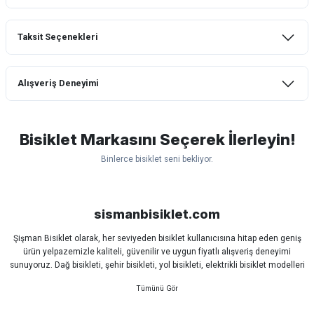
Taksit Seçenekleri
Bu ürüne ilk yorumu siz yapın!
Alışveriş Deneyimi
Yorum Yaz
mtb urban downhill için almanızı tavsiye
etmem aldıktan 1 ay sonra sapasağlam
lastik yanak kısmından 3cm yarıldı ama
Bisiklet Markasını Seçerek İlerleyin!
normal sürüşe uygun
Binlerce bisiklet seni bekliyor.
Erim GÜLAĞIZ | 28/07/2026
Scott
Carraro
Bianchi
Kron
Lapierre
Mosso
Ümit
Hızlı ve güzel paketleme.
Bisan
WRC
sismanbisiklet.com
Bahriye Akay Tan | 21/07/2026
Şişman Bisiklet olarak, her seviyeden bisiklet kullanıcısına hitap eden geniş
ürün yelpazemizle kaliteli, güvenilir ve uygun fiyatlı alışveriş deneyimi
Siparişim problemsiz geldi teşekkürler.
sunuyoruz. Dağ bisikleti, şehir bisikleti, yol bisikleti, elektrikli bisiklet modelleri
DOĞUŞ GÖKTAY | 17/07/2026
ve tüm bisiklet yedek parçalarını tek çatı altında bulabilirsiniz.
Sürüş keyfinizi artırmak için dünyanın önde gelen markalarına ait bisiklet
ekipmanları, aksesuarlar ve teknik parçaları sizlerle buluşturuyoruz.
Uygun olursa alacağım