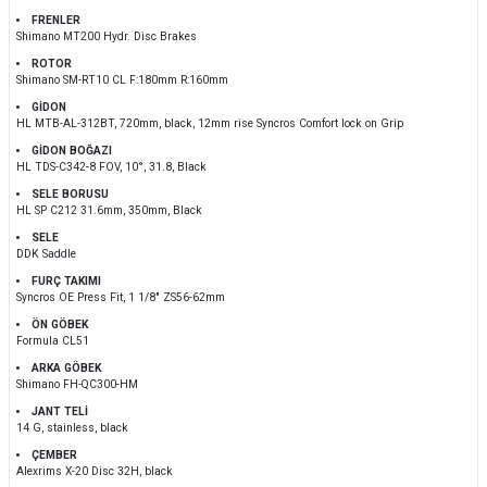
FRENLER
Shimano MT200 Hydr. Disc Brakes
ROTOR
Shimano SM-RT10 CL F:180mm R:160mm
GİDON
HL MTB-AL-312BT, 720mm, black, 12mm rise Syncros Comfort lock on Grip
GİDON BOĞAZI
HL TDS-C342-8 FOV, 10°, 31.8, Black
SELE BORUSU
HL SP C212 31.6mm, 350mm, Black
SELE
DDK Saddle
FURÇ TAKIMI
Syncros OE Press Fit, 1 1/8" ZS56-62mm
ÖN GÖBEK
Formula CL51
ARKA GÖBEK
Shimano FH-QC300-HM
JANT TELİ
14 G, stainless, black
ÇEMBER
Alexrims X-20 Disc 32H, black