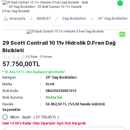
Anasayfa
BİSİKLET
Dağ Bisikletleri
29'' Dağ Bisikletleri
Yeni
29 Scott Contrail 10 11v Hidrolik D.Fren Dağ
Bisikleti
0.0 Puan - 0 Yorum
57.750,00TL
*10.443,13 TL den başlayan taksitlerle!
Kategori
29'' Dağ Bisikletleri
Marka
Scott
Stok Kodu
SB4256320001010
Stok Durumu
Stokta Var
Havale
54.862,50 TL (%5,00 havale indirimi)
Seçenekler
48cm - Siyah - ( 57.750,00 TL )
Saat 14:00'a Kadar Olan Siparişler Aynı Gün Kargoda