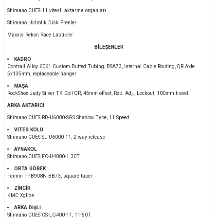
Shimano CUES 11 vitesli aktarma organları
Shimano Hidrolik Disk Frenler
Maxxis Rekon Race Lastikler
BİLEŞENLER
KADRO
Contrail Alloy 6061 Custom Butted Tubing, BSA73, Internal Cable Routing, QR Axle
5x135mm, replaceable hanger
MAŞA
RockShox Judy Silver TK Coil QR, 46mm offset, Reb. Adj., Lockout, 100mm travel
ARKA AKTARICI
Shimano CUES RD-U6000-SGS Shadow Type, 11 Speed
VİTES KOLU
Shimano CUES SL-U6000-11, 2 way release
AYNAKOL
Shimano CUES FC-U4000-1 30T
ORTA GÖBEK
Feimin FP.B908N BB73, square taper
ZİNCİR
KMC Xglide
ARKA DİŞLİ
Shimano CUES CS-LG400-11, 11-50T