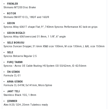
FRENLER
Shimano MT200 Disc Brake
ROTOR
Shimano SM-RT10 CL, 180/F and 160/R
GİDON
Syncros Alloy 6061T shape Flat, 9°, 740mm Syncros Performance XC lock-on grips
GİDON BOĞAZI
Syncros Alloy 6061oversized 31.8mm, 1 1/8", 6° angle
SELE BORUSU
Syncros Duncan Dropper, 31.6mm XS&S size 100mm, M size 130mm, L &XL size 150mm
SELE
Syncros Belcarra Regular 2.5
FURÇ TAKIMI
Syncros - Acros OE Cable Routing HS System OD 50/62mm, ID 42/56mm
ÖN GÖBEK
Formula CL-51
ARKA GÖBEK
Formula CL-541M, 5x141mm, Micro Spline
JANT TELİ
Stainless Black 15G, 1.8mm
ÇEMBER
Alex X-25/ 32H, 25mm Tubeless ready