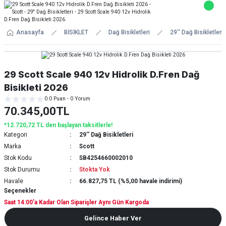
Anasayfa
BİSİKLET
Dağ Bisikletleri
29'' Dağ Bisikletleri
29 Scott Scale 940 12v Hidrolik D.Fren Dağ
Bisikleti 2026
0.0 Puan - 0 Yorum
70.345,00TL
*12.720,72 TL den başlayan taksitlerle!
Kategori
29'' Dağ Bisikletleri
Marka
Scott
Stok Kodu
SB4254660002010
Stok Durumu
Stokta Yok
Havale
66.827,75 TL (%5,00 havale indirimi)
Seçenekler
Saat 14:00'a Kadar Olan Siparişler Aynı Gün Kargoda
Gelince Haber Ver