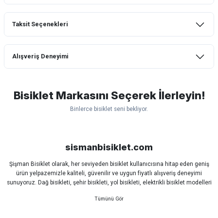
Taksit Seçenekleri
Bu ürüne ilk yorumu siz yapın!
Alışveriş Deneyimi
Yorum Yaz
mtb urban downhill için almanızı tavsiye
etmem aldıktan 1 ay sonra sapasağlam
lastik yanak kısmından 3cm yarıldı ama
Bisiklet Markasını Seçerek İlerleyin!
normal sürüşe uygun
Binlerce bisiklet seni bekliyor.
Erim GÜLAĞIZ | 28/07/2026
Scott
Carraro
Bianchi
Kron
Lapierre
Mosso
Ümit
Hızlı ve güzel paketleme.
Bisan
WRC
sismanbisiklet.com
Bahriye Akay Tan | 21/07/2026
Şişman Bisiklet olarak, her seviyeden bisiklet kullanıcısına hitap eden geniş
ürün yelpazemizle kaliteli, güvenilir ve uygun fiyatlı alışveriş deneyimi
Siparişim problemsiz geldi teşekkürler.
sunuyoruz. Dağ bisikleti, şehir bisikleti, yol bisikleti, elektrikli bisiklet modelleri
DOĞUŞ GÖKTAY | 17/07/2026
ve tüm bisiklet yedek parçalarını tek çatı altında bulabilirsiniz.
Sürüş keyfinizi artırmak için dünyanın önde gelen markalarına ait bisiklet
ekipmanları, aksesuarlar ve teknik parçaları sizlerle buluşturuyoruz.
Uygun olursa alacağım