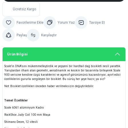
Ücretsiz Kargo
Yorum Yaz
Tavsiye Et
Paylaş
Karşılaştır
Ürün Bilgisi
Scale'in DNA'sını mükemmelleştirdik ve yepyeni bir hardtail dağ bisikleti nesli yarattık.
Yarışlardan ilham alan geometri, aerodinamik ve keskin bir tasarımla birleşerek Scale
900 serisine kendine özgü karakterini ve agresif görünümünü kazandırıyor; ayırt edici
özelliklerini gururla sergileyen bir bisiklet. Bu sürüş her şeye hazır, ya siz?
Not: Bisiklet özellikleri önceden haber verilmeksizin değiştirilebilir.
Temel Özellikler
Scale 6061 alüminyum Kadro
RockShox Judy Coil 100 mm Maşa
Shimano Deore, 12 vitesli