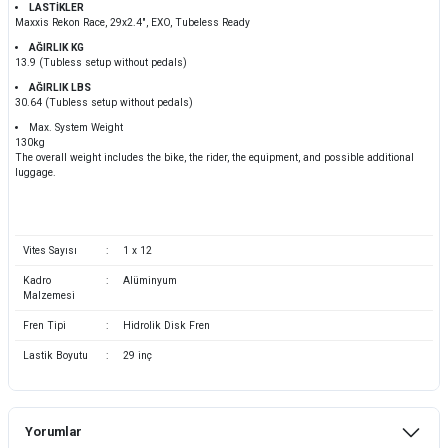
LASTİKLER
Maxxis Rekon Race, 29x2.4", EXO, Tubeless Ready
AĞIRLIK KG
13.9 (Tubless setup without pedals)
AĞIRLIK LBS
30.64 (Tubless setup without pedals)
Max. System Weight
130kg
The overall weight includes the bike, the rider, the equipment, and possible additional
luggage.
Vites Sayısı
:
1 x 12
Kadro
:
Alüminyum
Malzemesi
Fren Tipi
:
Hidrolik Disk Fren
Lastik Boyutu
:
29 inç
Yorumlar