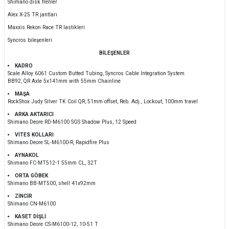
Shimano disk frenler
Alex X-25 TR jantları
Maxxis Rekon Race TR lastikleri
Syncros bileşenleri
BİLEŞENLER
KADRO
Scale Alloy 6061 Custom Butted Tubing, Syncros Cable Integration System
BB92, QR Axle 5x141mm with 55mm Chainline
MAŞA
RockShox Judy Silver TK Coil QR, 51mm offset, Reb. Adj., Lockout, 100mm travel
ARKA AKTARICI
Shimano Deore RD-M6100 SGS Shadow Plus, 12 Speed
VİTES KOLLARI
Shimano Deore SL-M6100-R, Rapidfire Plus
AYNAKOL
Shimano FC-MT512-1 55mm CL, 32T
ORTA GÖBEK
Shimano BB-MT500, shell 41x92mm
ZİNCİR
Shimano CN-M6100
KASET DİŞLİ
Shimano Deore CS-M6100-12, 10-51 T