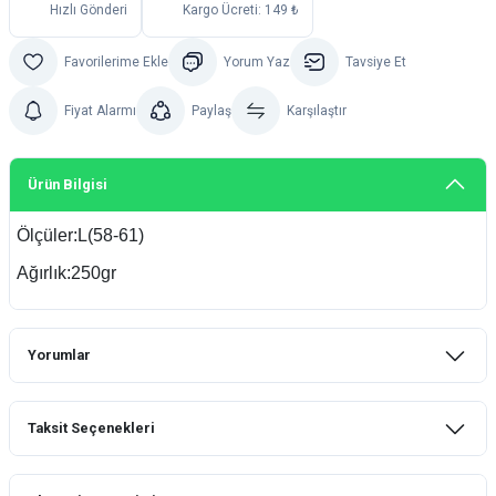
Hızlı Gönderi
Kargo Ücreti: 149 ₺
Yorum Yaz
Tavsiye Et
Fiyat Alarmı
Paylaş
Karşılaştır
Ürün Bilgisi
Ölçüler:L(58-61)
Ağırlık:250gr
Yorumlar
Taksit Seçenekleri
Bu ürüne ilk yorumu siz yapın!