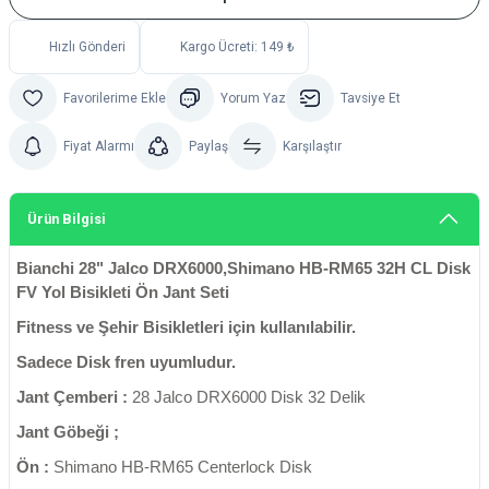
Hızlı Gönderi
Kargo Ücreti: 149 ₺
Yorum Yaz
Tavsiye Et
Fiyat Alarmı
Paylaş
Karşılaştır
Ürün Bilgisi
Bianchi 28" Jalco DRX6000,Shimano HB-RM65 32H CL Disk
FV Yol Bisikleti Ön Jant Seti
Fitness ve Şehir Bisikletleri için kullanılabilir.
Sadece Disk fren uyumludur.
Jant Çemberi :
28 Jalco DRX6000 Disk 32 Delik
Jant Göbeği ;
Ön :
Shimano HB-RM65 Centerlock Disk