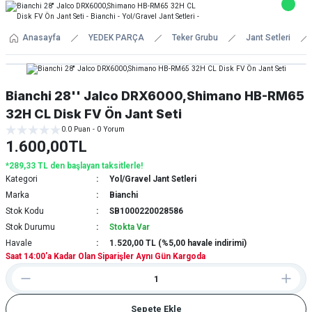
Anasayfa
YEDEK PARÇA
Teker Grubu
Jant Setleri
Bianchi 28'' Jalco DRX6000,Shimano HB-RM65
32H CL Disk FV Ön Jant Seti
0.0 Puan - 0 Yorum
1.600,00TL
*289,33 TL den başlayan taksitlerle!
Kategori
Yol/Gravel Jant Setleri
Marka
Bianchi
Stok Kodu
SB1000220028586
Stok Durumu
Stokta Var
Havale
1.520,00 TL (%5,00 havale indirimi)
Saat 14:00'a Kadar Olan Siparişler Aynı Gün Kargoda
Sepete Ekle