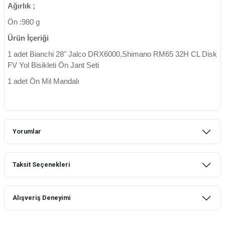
Ağırlık ;
Ön :980 g
Ürün İçeriği
1 adet Bianchi 28" Jalco DRX6000,Shimano RM65 32H CL Disk
FV Yol Bisikleti Ön Jant Seti
1 adet Ön Mil Mandalı
Yorumlar
Taksit Seçenekleri
Bu ürüne ilk yorumu siz yapın!
Alışveriş Deneyimi
Yorum Yaz
mtb urban downhill için almanızı tavsiye