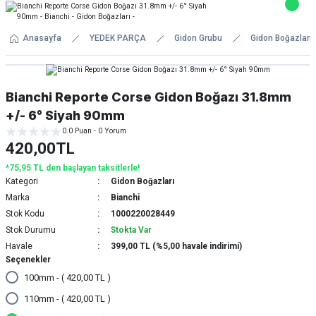
Anasayfa
YEDEK PARÇA
Gidon Grubu
Gidon Boğazları
Bianchi Reporte Corse Gidon Boğazı 31.8mm
+/- 6° Siyah 90mm
0.0 Puan - 0 Yorum
420,00TL
*75,95 TL den başlayan taksitlerle!
Kategori
Gidon Boğazları
Marka
Bianchi
Stok Kodu
1000220028449
Stok Durumu
Stokta Var
Havale
399,00 TL (%5,00 havale indirimi)
Seçenekler
100mm - ( 420,00 TL )
110mm - ( 420,00 TL )