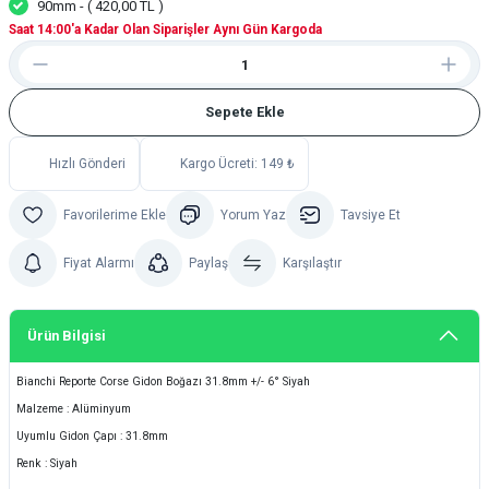
90mm - ( 420,00 TL )
Saat 14:00'a Kadar Olan Siparişler Aynı Gün Kargoda
Sepete Ekle
Hızlı Gönderi
Kargo Ücreti: 149 ₺
Yorum Yaz
Tavsiye Et
Fiyat Alarmı
Paylaş
Karşılaştır
Ürün Bilgisi
Bianchi Reporte Corse Gidon Boğazı 31.8mm +/- 6° Siyah
Malzeme : Alüminyum
Uyumlu Gidon Çapı : 31.8mm
Renk : Siyah