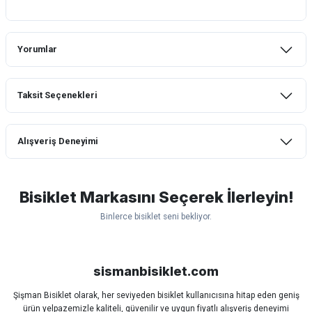
Yorumlar
Taksit Seçenekleri
Bu ürüne ilk yorumu siz yapın!
Alışveriş Deneyimi
Yorum Yaz
mtb urban downhill için almanızı tavsiye
etmem aldıktan 1 ay sonra sapasağlam
lastik yanak kısmından 3cm yarıldı ama
Bisiklet Markasını Seçerek İlerleyin!
normal sürüşe uygun
Binlerce bisiklet seni bekliyor.
Erim GÜLAĞIZ | 28/07/2026
Scott
Carraro
Bianchi
Kron
Lapierre
Mosso
Ümit
Hızlı ve güzel paketleme.
Bisan
WRC
sismanbisiklet.com
Bahriye Akay Tan | 21/07/2026
Şişman Bisiklet olarak, her seviyeden bisiklet kullanıcısına hitap eden geniş
ürün yelpazemizle kaliteli, güvenilir ve uygun fiyatlı alışveriş deneyimi
Siparişim problemsiz geldi teşekkürler.