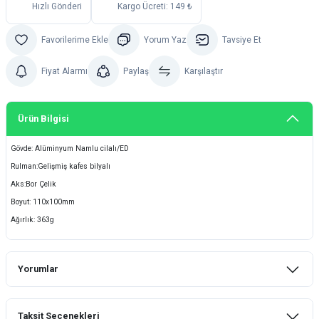
Hızlı Gönderi
Kargo Ücreti: 149 ₺
Yorum Yaz
Tavsiye Et
Fiyat Alarmı
Paylaş
Karşılaştır
Ürün Bilgisi
Gövde: Alüminyum Namlu cilalı/ED
Rulman:Gelişmiş kafes bilyalı
Aks:Bor Çelik
Boyut: 110x100mm
Ağırlık: 363g
Yorumlar
Taksit Seçenekleri