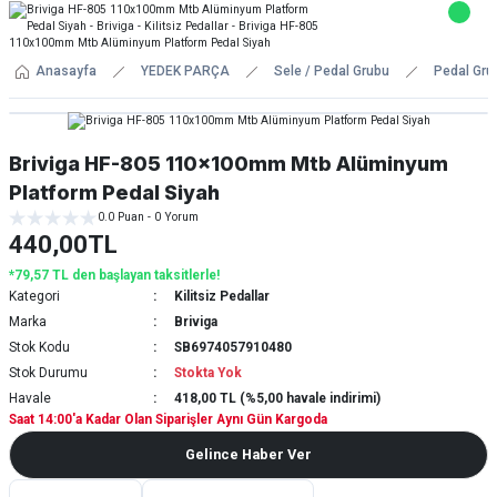
Anasayfa
YEDEK PARÇA
Sele / Pedal Grubu
Pedal Gru
Briviga HF-805 110x100mm Mtb Alüminyum
Platform Pedal Siyah
0.0 Puan - 0 Yorum
440,00TL
*79,57 TL den başlayan taksitlerle!
Kategori
Kilitsiz Pedallar
Marka
Briviga
Stok Kodu
SB6974057910480
Stok Durumu
Stokta Yok
Havale
418,00 TL (%5,00 havale indirimi)
Saat 14:00'a Kadar Olan Siparişler Aynı Gün Kargoda
Gelince Haber Ver