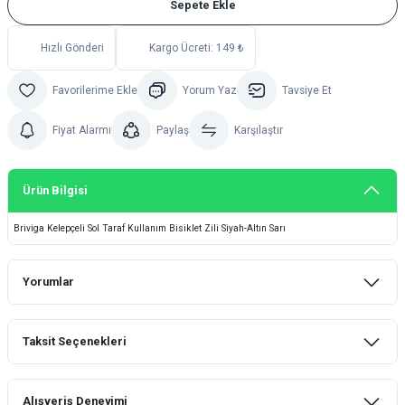
Sepete Ekle
Hızlı Gönderi
Kargo Ücreti: 149 ₺
Yorum Yaz
Tavsiye Et
Fiyat Alarmı
Paylaş
Karşılaştır
Ürün Bilgisi
Briviga Kelepçeli Sol Taraf Kullanım Bisiklet Zili Siyah-Altın Sarı
Yorumlar
Taksit Seçenekleri
Bu ürüne ilk yorumu siz yapın!
Alışveriş Deneyimi
Yorum Yaz