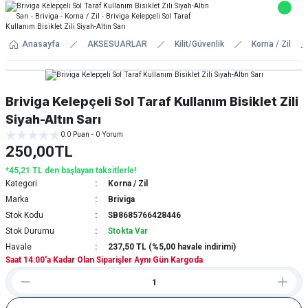
Anasayfa
AKSESUARLAR
Kilit/Güvenlik
Korna / Zil
Briviga Kelepçeli Sol Taraf Kullanım Bisiklet Zili
Siyah-Altın Sarı
0.0 Puan - 0 Yorum
250,00TL
*45,21 TL den başlayan taksitlerle!
Kategori
Korna / Zil
Marka
Briviga
Stok Kodu
SB8685766428446
Stok Durumu
Stokta Var
Havale
237,50 TL (%5,00 havale indirimi)
Saat 14:00'a Kadar Olan Siparişler Aynı Gün Kargoda