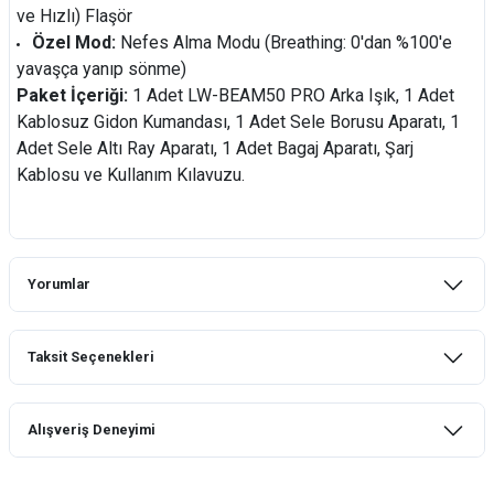
ve Hızlı) Flaşör
Özel Mod:
Nefes Alma Modu (Breathing: 0'dan %100'e
yavaşça yanıp sönme)
Paket İçeriği:
1 Adet LW-BEAM50 PRO Arka Işık, 1 Adet
Kablosuz Gidon Kumandası, 1 Adet Sele Borusu Aparatı, 1
Adet Sele Altı Ray Aparatı, 1 Adet Bagaj Aparatı, Şarj
Kablosu ve Kullanım Kılavuzu.
Yorumlar
Taksit Seçenekleri
Bu ürüne ilk yorumu siz yapın!
Alışveriş Deneyimi
Yorum Yaz
mtb urban downhill için almanızı tavsiye
etmem aldıktan 1 ay sonra sapasağlam