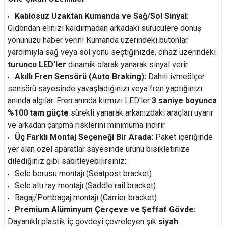
Kablosuz Uzaktan Kumanda ve Sağ/Sol Sinyal:
Gidondan elinizi kaldırmadan arkadaki sürücülere dönüş
yönünüzü haber verin! Kumanda üzerindeki butonlar
yardımıyla sağ veya sol yönü seçtiğinizde, cihaz üzerindeki
turuncu LED'ler
dinamik olarak yanarak sinyal verir.
Akıllı Fren Sensörü (Auto Braking):
Dahili ivmeölçer
sensörü sayesinde yavaşladığınızı veya fren yaptığınızı
anında algılar. Fren anında kırmızı LED'ler
3 saniye boyunca
%100 tam güçte
sürekli yanarak arkanızdaki araçları uyarır
ve arkadan çarpma risklerini minimuma indirir.
Üç Farklı Montaj Seçeneği Bir Arada:
Paket içeriğinde
yer alan özel aparatlar sayesinde ürünü bisikletinize
dilediğiniz gibi sabitleyebilirsiniz:
Sele borusu montajı (Seatpost bracket)
Sele altı ray montajı (Saddle rail bracket)
Bagaj/Portbagaj montajı (Carrier bracket)
Premium Alüminyum Çerçeve ve Şeffaf Gövde:
Dayanıklı plastik iç gövdeyi çevreleyen şık
siyah