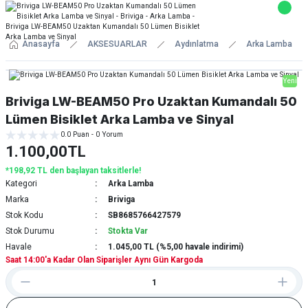
Anasayfa
AKSESUARLAR
Aydınlatma
Arka Lamba
Yeni
Briviga LW-BEAM50 Pro Uzaktan Kumandalı 50
Lümen Bisiklet Arka Lamba ve Sinyal
0.0 Puan - 0 Yorum
1.100,00TL
*198,92 TL den başlayan taksitlerle!
Kategori
Arka Lamba
Marka
Briviga
Stok Kodu
SB8685766427579
Stok Durumu
Stokta Var
Havale
1.045,00 TL (%5,00 havale indirimi)
Saat 14:00'a Kadar Olan Siparişler Aynı Gün Kargoda