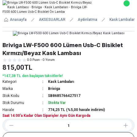
Anasayfa
AKSESUARLAR
Aydınlatma
Kask Lambaları
Briviga LW-F500 600 Lümen Usb-C Bisiklet
Kırmızı/Beyaz Kask Lambası
0.0 Puan - 0 Yorum
815,00TL
*147,38 TL den başlayan taksitlerle!
Kategori
Kask Lambaları
Marka
Briviga
Stok Kodu
SB8685766427517
Stok Durumu
Stokta Var
Havale
774,25 TL (%5,00 havale indirimi)
Saat 14:00'a Kadar Olan Siparişler Aynı Gün Kargoda