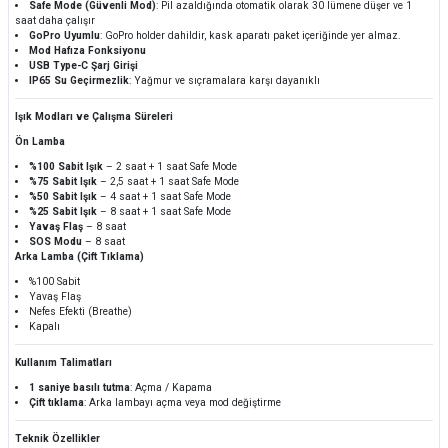
Safe Mode (Güvenli Mod)
: Pil azaldığında otomatik olarak 30 lümene düşer ve 1
saat daha çalışır
GoPro Uyumlu
: GoPro holder dahildir, kask aparatı paket içeriğinde yer almaz.
Mod Hafıza Fonksiyonu
USB Type-C Şarj Girişi
IP65 Su Geçirmezlik
: Yağmur ve sıçramalara karşı dayanıklı
Işık Modları ve Çalışma Süreleri
Ön Lamba
%100 Sabit Işık
– 2 saat + 1 saat Safe Mode
%75 Sabit Işık
– 2,5 saat + 1 saat Safe Mode
%50 Sabit Işık
– 4 saat + 1 saat Safe Mode
%25 Sabit Işık
– 8 saat + 1 saat Safe Mode
Yavaş Flaş
– 8 saat
SOS Modu
– 8 saat
Arka Lamba (Çift Tıklama)
%100 Sabit
Yavaş Flaş
Nefes Efekti (Breathe)
Kapalı
Kullanım Talimatları
1 saniye basılı tutma
: Açma / Kapama
Çift tıklama
: Arka lambayı açma veya mod değiştirme
Teknik Özellikler