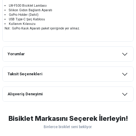
LW-F500 Bisiklet Lambası
Silikon Gidon Bağlantı Aparatı
GoPro Holder (Dahil)
USB Type-C Şarj Kablosu
Kullanım Kılavuzu
Not : GoPro Kask Aparatı paket içeriğinde yer almaz.
Yorumlar
Taksit Seçenekleri
Bu ürüne ilk yorumu siz yapın!
Alışveriş Deneyimi
Yorum Yaz
mtb urban downhill için almanızı tavsiye
etmem aldıktan 1 ay sonra sapasağlam
lastik yanak kısmından 3cm yarıldı ama
Bisiklet Markasını Seçerek İlerleyin!
normal sürüşe uygun
Binlerce bisiklet seni bekliyor.
Erim GÜLAĞIZ | 28/07/2026