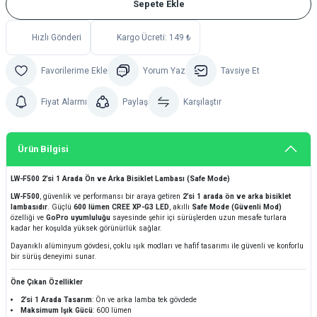
Sepete Ekle
Hızlı Gönderi
Kargo Ücreti: 149 ₺
Yorum Yaz
Tavsiye Et
Fiyat Alarmı
Paylaş
Karşılaştır
Ürün Bilgisi
LW-F500 2’si 1 Arada Ön ve Arka Bisiklet Lambası (Safe Mode)
LW-F500
, güvenlik ve performansı bir araya getiren
2’si 1 arada ön ve arka bisiklet
lambasıdır
. Güçlü
600 lümen CREE XP-G3 LED
, akıllı
Safe Mode (Güvenli Mod)
özelliği ve
GoPro uyumluluğu
sayesinde şehir içi sürüşlerden uzun mesafe turlara
kadar her koşulda yüksek görünürlük sağlar.
Dayanıklı alüminyum gövdesi, çoklu ışık modları ve hafif tasarımı ile güvenli ve konforlu
bir sürüş deneyimi sunar.
Öne Çıkan Özellikler
2’si 1 Arada Tasarım
: Ön ve arka lamba tek gövdede
Maksimum Işık Gücü
: 600 lümen