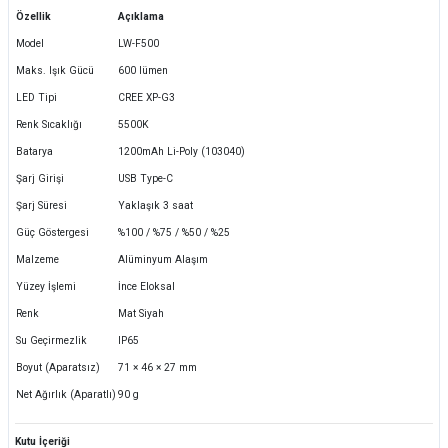
Özellik
Açıklama
Model
LW-F500
Maks. Işık Gücü
600 lümen
LED Tipi
CREE XP-G3
Renk Sıcaklığı
5500K
Batarya
1200mAh Li-Poly (103040)
Şarj Girişi
USB Type-C
Şarj Süresi
Yaklaşık 3 saat
Güç Göstergesi
%100 / %75 / %50 / %25
Malzeme
Alüminyum Alaşım
Yüzey İşlemi
İnce Eloksal
Renk
Mat Siyah
Su Geçirmezlik
IP65
Boyut (Aparatsız)
71 × 46 × 27 mm
Net Ağırlık (Aparatlı)
90 g
Kutu İçeriği