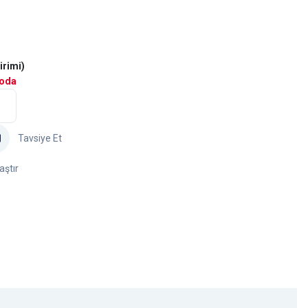
irimi)
goda
Tavsiye Et
aştır