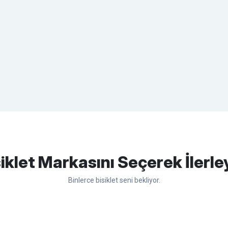
apasağlam lastik yanak kısmından
Bu ürüne ilk yorumu siz yapın!
iklet Markasını Seçerek İlerle
Binlerce bisiklet seni bekliyor.
Yorum Yaz
sso
Ümit
Bisan
WRC