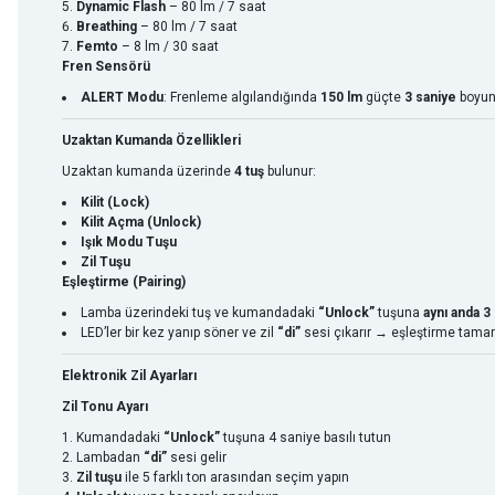
Dynamic Flash
– 80 lm / 7 saat
Breathing
– 80 lm / 7 saat
Femto
– 8 lm / 30 saat
Fren Sensörü
ALERT Modu
: Frenleme algılandığında
150 lm
güçte
3 saniye
boyun
Uzaktan Kumanda Özellikleri
Uzaktan kumanda üzerinde
4 tuş
bulunur:
Kilit (Lock)
Kilit Açma (Unlock)
Işık Modu Tuşu
Zil Tuşu
Eşleştirme (Pairing)
Lamba üzerindeki tuş ve kumandadaki
“Unlock”
tuşuna
aynı anda 3
LED’ler bir kez yanıp söner ve zil
“di”
sesi çıkarır → eşleştirme tamam
Elektronik Zil Ayarları
Zil Tonu Ayarı
Kumandadaki
“Unlock”
tuşuna 4 saniye basılı tutun
Lambadan
“di”
sesi gelir
Zil tuşu
ile 5 farklı ton arasından seçim yapın