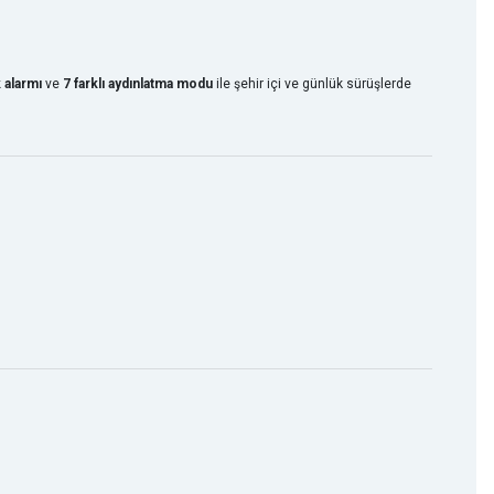
k alarmı
ve
7 farklı aydınlatma modu
ile şehir içi ve günlük sürüşlerde