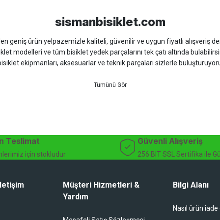
sismanbisiklet.com
 geniş ürün yelpazemizle kaliteli, güvenilir ve uygun fiyatlı alışveriş deney
iklet modelleri ve tüm bisiklet yedek parçalarını tek çatı altında bulabilirsi
isiklet ekipmanları, aksesuarlar ve teknik parçaları sizlerle buluşturuyo
 için doğru ürünü kolayca seçebileceğiniz detaylı ürün açıklamaları ve u
teknik destek ve müşteri memnuniyeti odaklı hizmet anlayışımız sayesinde b
 ister doğada performansınızı zirveye taşıyın. İhtiyacınız olan tüm bisiklet
bekliyor.
dağ bisikleti fiyatları, bisiklet yedek parça, elektrikli bisiklet, bisiklet ak
n Teslimat
Güvenli Alışveriş
lerimiz için stokludur
256 BIT SSL Sertifika ile G
letişim
Müşteri Hizmetleri &
Bilgi Alanı
Yardım
Nasıl ürün iade
li duruyor koltuk zaten full konfor