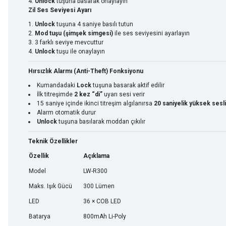
Unlock
tuşuna basarak onaylayın
Zil Ses Seviyesi Ayarı
Unlock
tuşuna 4 saniye basılı tutun
Mod tuşu (şimşek simgesi)
ile ses seviyesini ayarlayın
3 farklı seviye mevcuttur
Unlock
tuşu ile onaylayın
Hırsızlık Alarmı (Anti-Theft) Fonksiyonu
Kumandadaki
Lock
tuşuna basarak aktif edilir
İlk titreşimde
2 kez “di”
uyarı sesi verir
15 saniye içinde ikinci titreşim algılanırsa
20 saniyelik yüksek sesli
Alarm otomatik durur
Unlock
tuşuna basılarak moddan çıkılır
Teknik Özellikler
Özellik
Açıklama
Model
LW-R300
Maks. Işık Gücü
300 Lümen
LED
36 × COB LED
Batarya
800mAh Li-Poly