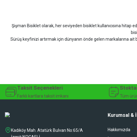
Siparişim problemsiz geldi teşekkürler.
DOĞUŞ GÖKTAY | 17/07/2026
Şişman Bisiklet olarak, her seviyeden bisiklet kullanıcısına hitap eden
Uygun olursa alacağım
bis
Sürüş keyfinizi artırmak için dünyanın önde gelen markalarına ait b
Hüseyin Akıncı | 14/07/2026
bisiklet arayan herkes
Hızlı kargo, güvenli ödeme seçenekleri, satış sonrası 
çok güzel dayanikli
Şişman Bisiklet ile ister şehir içinde konforlu sürüşün keyfini çıkarın,
Yağız ÖNAL | 02/07/2026
bisiklet mağazası, bisiklet satış, 
Çok iyi site ilerde büyür
Taksit Seçenekleri
Stokta
A... A... | 01/07/2026
Farklı kartlara taksit imkanı
Tüm ürün
Ürün oldukça hızlı bir şekilde elime geçti. Ve sorunsuzdu.
Kurumsal & İ
Ali Haydar Sağlam | 27/06/2026
Hakkımızda
Kadıköy Mah. Atatürk Bulvarı No:65/A
sipariş sonrası 2 iş gününde ürünler sorunsuz elime ulaştı ürünler kalite