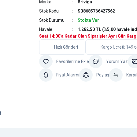
Marka
Briviga
Stok Kodu
SB8685766427562
Stok Durumu
Stokta Var
Havale
1.282,50 TL (%5,00 havale ind
Saat 14:00'a Kadar Olan Siparişler Aynı Gün Kar
Hızlı Gönderi
Kargo Ücreti: 149 ₺
Yorum Yaz
Fiyat Alarmı
Paylaş
Karşıl
i