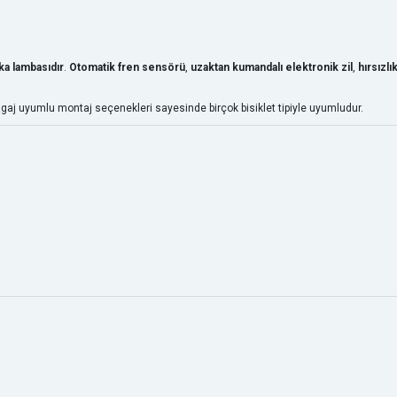
arka lambasıdır
.
Otomatik fren sensörü
,
uzaktan kumandalı elektronik zil
,
hırsızlı
 bagaj uyumlu montaj seçenekleri sayesinde birçok bisiklet tipiyle uyumludur.