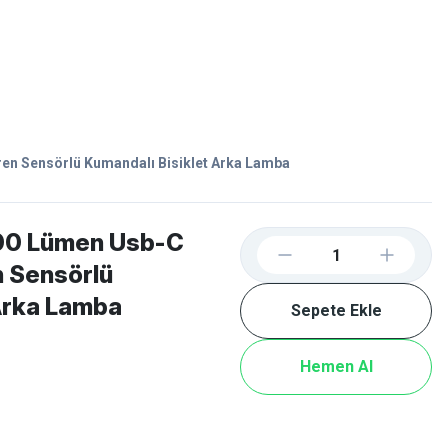
Favorilerim
Giriş Yap
Sepetim
E-
İM
SCOOTER
en Sensörlü Kumandalı Bisiklet Arka Lamba
00 Lümen Usb-C
n Sensörlü
Arka Lamba
Sepete Ekle
Hemen Al