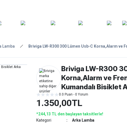
ARA
YEDEK
T
AKSESUARLAR
ASKI/TAŞIMA
TAMİR/BAKIM
GİY
PARÇA
a Lamba
Briviga LW-R300 300 Lümen Usb-C Korna,Alarm ve Fr
Briviga LW-R300 3
Korna,Alarm ve Fre
Kumandalı Bisiklet 
0.0 Puan - 0 Yorum
1.350,00TL
*244,13 TL den başlayan taksitlerle!
Kategori
Arka Lamba