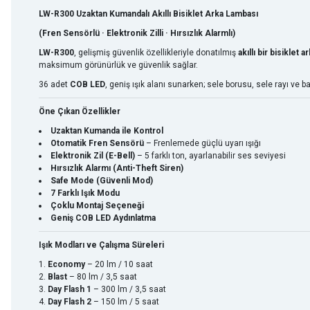
LW-R300 Uzaktan Kumandalı Akıllı Bisiklet Arka Lambası
(Fren Sensörlü · Elektronik Zilli · Hırsızlık Alarmlı)
LW-R300
, gelişmiş güvenlik özellikleriyle donatılmış
akıllı bir bisiklet 
maksimum görünürlük ve güvenlik sağlar.
36 adet
COB LED
, geniş ışık alanı sunarken; sele borusu, sele rayı ve
Öne Çıkan Özellikler
Uzaktan Kumanda ile Kontrol
Otomatik Fren Sensörü
– Frenlemede güçlü uyarı ışığı
Elektronik Zil (E-Bell)
– 5 farklı ton, ayarlanabilir ses seviyesi
Hırsızlık Alarmı (Anti-Theft Siren)
Safe Mode (Güvenli Mod)
7 Farklı Işık Modu
Çoklu Montaj Seçeneği
Geniş COB LED Aydınlatma
Işık Modları ve Çalışma Süreleri
Economy
– 20 lm / 10 saat
Blast
– 80 lm / 3,5 saat
Day Flash 1
– 300 lm / 3,5 saat
Day Flash 2
– 150 lm / 5 saat