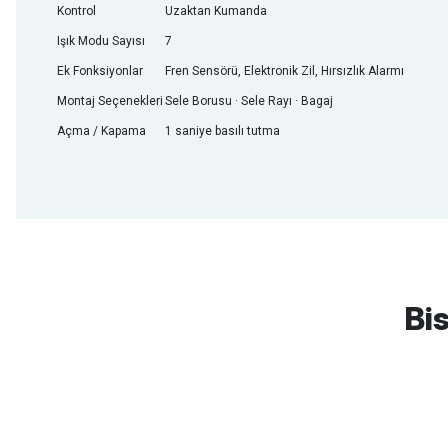
Kontrol
Uzaktan Kumanda
Işık Modu Sayısı
7
Ek Fonksiyonlar
Fren Sensörü, Elektronik Zil, Hırsızlık Alarmı
Montaj Seçenekleri
Sele Borusu · Sele Rayı · Bagaj
Açma / Kapama
1 saniye basılı tutma
mtb urban downhill için almanızı tavsiye etmem aldıktan 1 ay sonra s
3cm yarıldı ama normal sürüşe uygun
Bis
Erim GÜLAĞIZ | 28/07/2026
Hızlı ve güzel paketleme.
Bahriye Akay Tan | 21/07/2026
Scott
Carraro
Bianchi
Kron
Lapierre
Mo