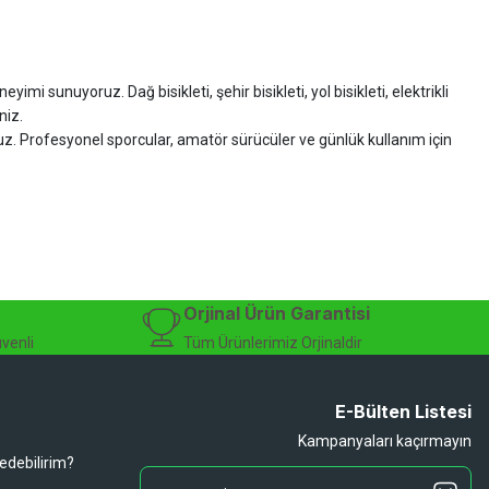
imi sunuyoruz. Dağ bisikleti, şehir bisikleti, yol bisikleti, elektrikli
niz.
ruz. Profesyonel sporcular, amatör sürücüler ve günlük kullanım için
zman desteği sunuyoruz.
isiklet alışverişinizi güvenle gerçekleştirebilirsiniz.
 modelleri, yedek parçalar ve aksesuarlar en avantajlı fiyatlarla sizleri
sesuarları, online bisiklet mağazası
Orjinal Ürün Garantisi
üvenli
Tüm Ürünlerimiz Orjinaldir
E-Bülten Listesi
Kampanyaları kaçırmayın
 edebilirim?