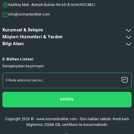
Kadıköy Mah. Atatürk Bulvarı No:65/A İzmit/KOCAELİ
Hızlı kargo ve teslimattan ötürü memnun
kaldım. İhtiyacımı karşılayan bir bir
info@sismanbisiklet.com
alışveriş oldu. Teşekkürler.
Fatih Gürcan | 15/06/2026
Kurumsal & İletişim
Müşteri Hizmetleri & Yardım
Bilgi Alanı
Deneyimini Paylaş
Diğer yorumları göster
E-Bülten Listesi
Kampanyaları kaçırmayın
KAYDOL
Copyright 2026 © - www.sismanbisiklet.com - Tüm hakları saklıdır. Kredi kartı
bilgileriniz 256bit SSL sertifikası ile korunmaktadır.