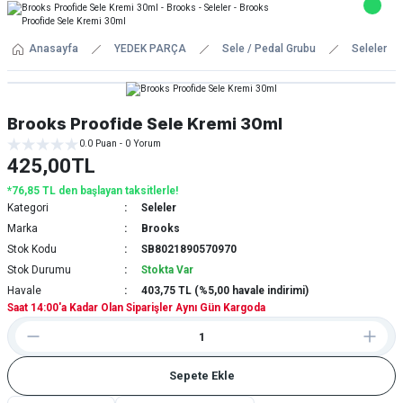
Anasayfa
YEDEK PARÇA
Sele / Pedal Grubu
Seleler
Brooks Proofide Sele Kremi 30ml
0.0 Puan - 0 Yorum
425,00TL
*76,85 TL den başlayan taksitlerle!
Kategori
Seleler
Marka
Brooks
Stok Kodu
SB8021890570970
Stok Durumu
Stokta Var
Havale
403,75 TL (%5,00 havale indirimi)
Saat 14:00'a Kadar Olan Siparişler Aynı Gün Kargoda
Sepete Ekle