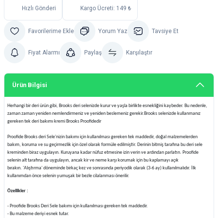
Hızlı Gönderi
Kargo Ücreti: 149 ₺
Yorum Yaz
Tavsiye Et
Fiyat Alarmı
Paylaş
Karşılaştır
Ürün Bilgisi
Herhangi bir deri ürün gibi, Brooks deri selenizde kurur ve yaşla birlikte esnekliğini kaybeder. Bu nedenle,
zaman zaman yeniden nemlendirmeniz ve yeniden beslemeniz gerekir.Brooks selenizde kullanmanız
gereken tek deri bakımı kremi Brooks Proofidedir
Proofide Brooks deri Sele'nizin bakımı için kullanılması gereken tek maddedir, doğal malzemelerden
bakım, koruma ve su geçirmezlik için özel olarak formüle edilmiştir. Derinin bitmiş tarafına bu deri sele
kreminden biraz uygulayın. Kuruyana kadar nüfuz etmesine izin verin ve ardından parlatın. Proofide
selenin alt tarafına da uygulayın, ancak kir ve neme karşı korumak için bu kaplamayı açık
bırakın. 'Alıştırma' döneminde birkaç kez ve sonrasında periyodik olarak (3-6 ay) kullanılmalıdır. İlk
kullanımdan önce selenin yumuşak bir bezle cilalanması önerilir.
Özellikler :
- Proofide Brooks Deri Sele bakımı için kullanılması gereken tek maddedir.
- Bu malzeme deriyi esnek tutar.