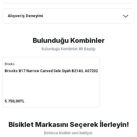
Alışveriş Deneyimi
Yorum Yaz
mtb urban downhill için almanızı tavsiye
etmem aldıktan 1 ay sonra sapasağlam
lastik yanak kısmından 3cm yarıldı ama
Bulunduğu Kombinler
normal sürüşe uygun
Bulunduğu Kombinler Alt Başlığı
Erim GÜLAĞIZ | 28/07/2026
Brooks
Hızlı ve güzel paketleme.
Brooks B17 Narrow Carved Sele Siyah B214IL A07202
Bahriye Akay Tan | 21/07/2026
Siparişim problemsiz geldi teşekkürler.
DOĞUŞ GÖKTAY | 17/07/2026
5.750,00TL
Uygun olursa alacağım
Bisiklet Markasını Seçerek İlerleyin!
Hüseyin Akıncı | 14/07/2026
Binlerce bisiklet seni bekliyor.