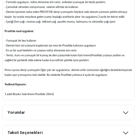
- Formülü uygulayın, nüfuz etmesine izin verin, ardından yumuşak bir bezle parlatın.
- Çamurluk olmadan sürüyorsanız, selenin altında da kullanın.
- Derinin içerisine nufuz eden PROOFIDE deriyi yumuşatır böylece sele oturum yerınızın şeklini almaya
başlar bu sırada meydana gelen yuzey boşluğu anahtarla alınır bu uygulama 3 ayda bır tekrar edilir.
- İçeriği Don yağı, morina yağı, bitkisel yağ, parafin mumu, balmumu ve sitronella yağı içerir.
Proofide nasıl uygulanır:
- Yumuşak bir bez kullanın
- Derinin tüm üst yüzeyini kaplamak için ince bir Proofide katmanı uygulayın
- En az bir saat bekletin ve yüzeye nüfuz etmesine izin verin
- Temiz, kuru ve yumuşak bir kumaş ile deri yüzeyinde kalan tüm kremi(Proofide) yüzeye yedirin ve
sağlıklı bir parlaklık elde edene kadar kuvvetli bir şekilde iyice parlatın.
Prova ayrıca deriyi yumuşatır.Eğer çok sık uygulanırsa, derinin artık sürücünün ağırlığını desteklemeyecek
kadar aşırı yumuşama riski olabilir. Bu nedenle Proofidei yalnızca 6 ayda bir uygulayın.
Teslimat Kapsamı :
1 adet Brooks Sele Kremi Proofide (30ml)
Yorumlar
Taksit Seçenekleri
Bu ürüne ilk yorumu siz yapın!