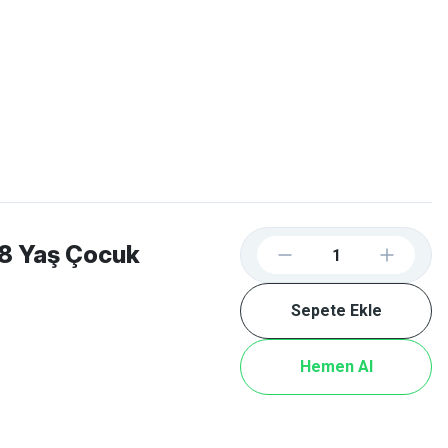
Favorilerim
Giriş Yap
Sepetim
E-
İM
SCOOTER
8 Yaş Çocuk
Sepete Ekle
Hemen Al