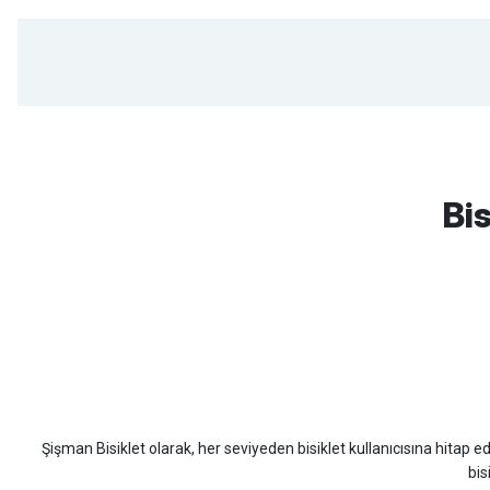
mtb urban downhill için almanızı tavsiye etmem aldıktan 1 ay sonra s
3cm yarıldı ama normal sürüşe uygun
Bis
Erim GÜLAĞIZ | 28/07/2026
Hızlı ve güzel paketleme.
Bahriye Akay Tan | 21/07/2026
Scott
Carraro
Bianchi
Kron
Lapierre
Mo
Siparişim problemsiz geldi teşekkürler.
DOĞUŞ GÖKTAY | 17/07/2026
Şişman Bisiklet olarak, her seviyeden bisiklet kullanıcısına hitap eden
Uygun olursa alacağım
bis