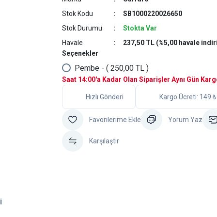
Stok Kodu
SB1000220026650
Stok Durumu
Stokta Var
Havale
237,50 TL (%5,00 havale indir
Seçenekler
Pembe - ( 250,00 TL )
Saat 14:00'a Kadar Olan Siparişler Aynı Gün Kar
Hızlı Gönderi
Kargo Ücreti: 149 ₺
Yorum Yaz
Karşılaştır
i