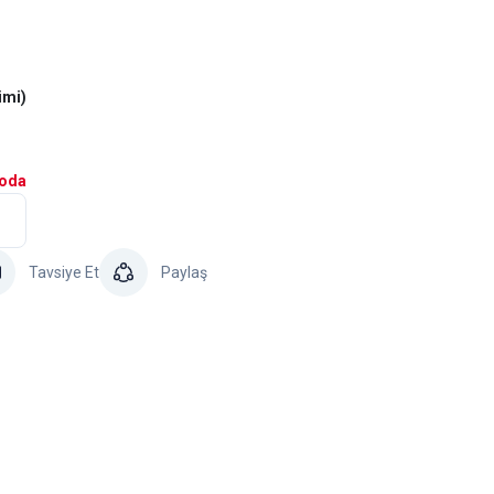
imi)
goda
Tavsiye Et
Paylaş