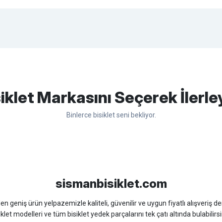
apasağlam lastik yanak kısmından
Bu ürüne ilk yorumu siz yapın!
iklet Markasını Seçerek İlerle
Binlerce bisiklet seni bekliyor.
Yorum Yaz
sso
Ümit
Bisan
WRC
sismanbisiklet.com
 geniş ürün yelpazemizle kaliteli, güvenilir ve uygun fiyatlı alışveriş deney
iklet modelleri ve tüm bisiklet yedek parçalarını tek çatı altında bulabilirsi