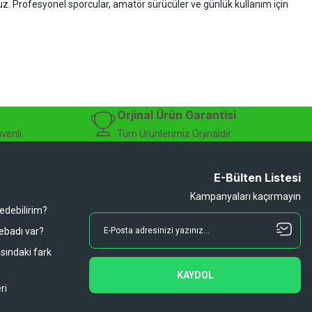
ruz. Profesyonel sporcular, amatör sürücüler ve günlük kullanım için
zman desteği sunuyoruz.
isiklet alışverişinizi güvenle gerçekleştirebilirsiniz.
 modelleri, yedek parçalar ve aksesuarlar en avantajlı fiyatlarla sizleri
sesuarları, online bisiklet mağazası
Orjinal Ürün Garantisi
üvenli
Tüm Ürünlerimiz Orjinaldir
E-Bülten Listesi
Kampanyaları kaçırmayın
 edebilirim?
 ebadı var?
asındaki fark
KAYDOL
ri