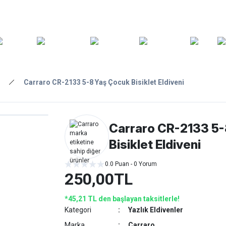
ARA
YEDEK
T
AKSESUARLAR
ASKI/TAŞIMA
TAMİR/BAKIM
GİY
PARÇA
Carraro CR-2133 5-8 Yaş Çocuk Bisiklet Eldiveni
Carraro CR-2133 5-
Bisiklet Eldiveni
0.0 Puan - 0 Yorum
250,00TL
*45,21 TL den başlayan taksitlerle!
Kategori
Yazlık Eldivenler
Marka
Carraro