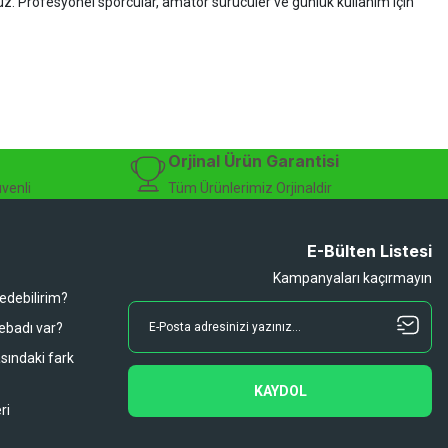
ruz. Profesyonel sporcular, amatör sürücüler ve günlük kullanım için
zman desteği sunuyoruz.
isiklet alışverişinizi güvenle gerçekleştirebilirsiniz.
 modelleri, yedek parçalar ve aksesuarlar en avantajlı fiyatlarla sizleri
sesuarları, online bisiklet mağazası
Orjinal Ürün Garantisi
üvenli
Tüm Ürünlerimiz Orjinaldir
E-Bülten Listesi
Kampanyaları kaçırmayın
 edebilirim?
 ebadı var?
asındaki fark
KAYDOL
ri