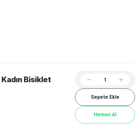
Favorilerim
Giriş Yap
Sepetim
E-
İM
SCOOTER
Kadın Bisiklet
Sepete Ekle
Hemen Al