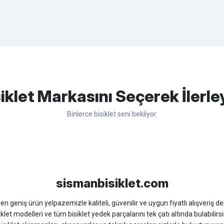
apasağlam lastik yanak kısmından
Bu ürüne ilk yorumu siz yapın!
iklet Markasını Seçerek İlerle
Binlerce bisiklet seni bekliyor.
Yorum Yaz
sso
Ümit
Bisan
WRC
sismanbisiklet.com
 geniş ürün yelpazemizle kaliteli, güvenilir ve uygun fiyatlı alışveriş deney
iklet modelleri ve tüm bisiklet yedek parçalarını tek çatı altında bulabilirsi