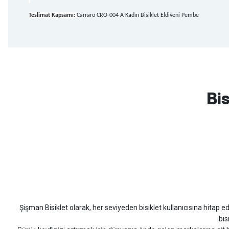
Teslimat Kapsamı:
Carraro CRO-004 A Kadın Bisiklet Eldiveni Pembe
mtb urban downhill için almanızı tavsiye etmem aldıktan 1 ay sonra s
3cm yarıldı ama normal sürüşe uygun
Bis
Erim GÜLAĞIZ | 28/07/2026
Hızlı ve güzel paketleme.
Bahriye Akay Tan | 21/07/2026
Scott
Carraro
Bianchi
Kron
Lapierre
Mo
Siparişim problemsiz geldi teşekkürler.
DOĞUŞ GÖKTAY | 17/07/2026
Şişman Bisiklet olarak, her seviyeden bisiklet kullanıcısına hitap eden
Uygun olursa alacağım
bis