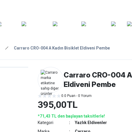
ARA
YEDEK
T
AKSESUARLAR
ASKI/TAŞIMA
TAMİR/BAKIM
GİY
PARÇA
Carraro CRO-004 A Kadın Bisiklet Eldiveni Pembe
Carraro CRO-004 A 
Eldiveni Pembe
0.0 Puan - 0 Yorum
395,00TL
*71,43 TL den başlayan taksitlerle!
Kategori
Yazlık Eldivenler
Marka
Carraro