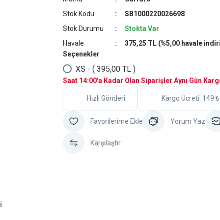
Stok Kodu
SB1000220026698
Stok Durumu
Stokta Var
Havale
375,25 TL (%5,00 havale indir
Seçenekler
XS - ( 395,00 TL )
Saat 14:00'a Kadar Olan Siparişler Aynı Gün Kar
Hızlı Gönderi
Kargo Ücreti: 149 ₺
Yorum Yaz
Karşılaştır
i