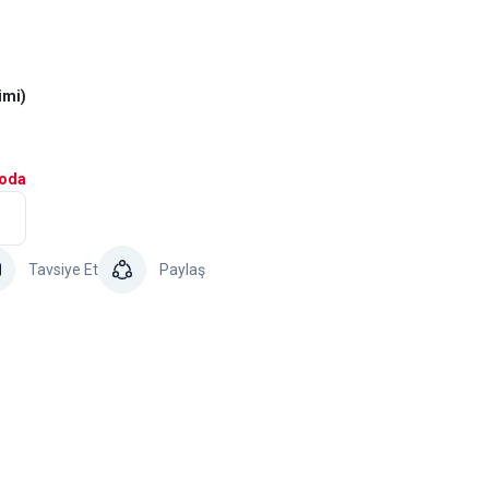
imi)
goda
Tavsiye Et
Paylaş