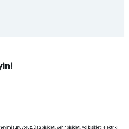
yin!
imi sunuyoruz. Dağ bisikleti, şehir bisikleti, yol bisikleti, elektrikli