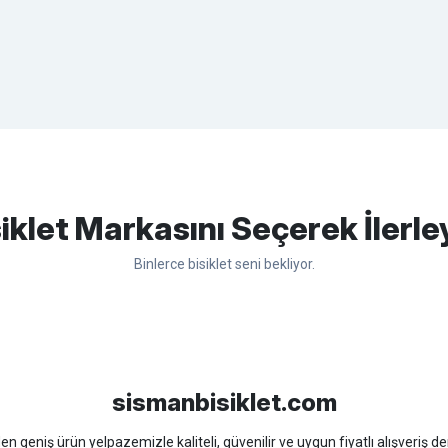
apasağlam lastik yanak kısmından
Bu ürüne ilk yorumu siz yapın!
iklet Markasını Seçerek İlerle
Binlerce bisiklet seni bekliyor.
Yorum Yaz
sso
Ümit
Bisan
WRC
sismanbisiklet.com
 geniş ürün yelpazemizle kaliteli, güvenilir ve uygun fiyatlı alışveriş deney