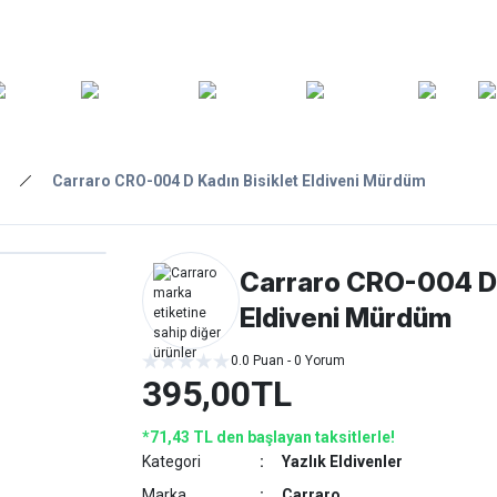
ARA
YEDEK
T
AKSESUARLAR
ASKI/TAŞIMA
TAMİR/BAKIM
GİY
PARÇA
Carraro CRO-004 D Kadın Bisiklet Eldiveni Mürdüm
Carraro CRO-004 D 
Eldiveni Mürdüm
0.0 Puan - 0 Yorum
395,00TL
*71,43 TL den başlayan taksitlerle!
Kategori
Yazlık Eldivenler
Marka
Carraro