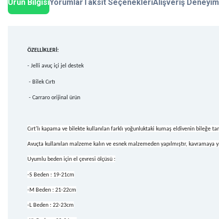
Ürün Bilgisi
Yorumlar
Taksit Seçenekleri
Alışveriş Deneyim
ÖZELLİKLERİ:
- Jelli avuç içi jel destek
- Bilek Cırtı
- Carraro orijinal ürün
Cırt'lı kapama ve bilekte kullanılan farklı yoğunluktaki kumaş eldivenin bileğe t
Avuçta kullanılan malzeme kalın ve esnek malzemeden yapılmıştır, kavramaya y
Uyumlu beden için el çevresi ölçüsü :
-S Beden : 19-21cm
-M Beden : 21-22cm
-L Beden : 22-23cm