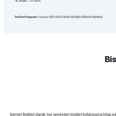
-XL Beden : 23-24cm
Teslimat Kapsamı:
Carraro CRO-004 D Kadın Bisiklet Eldiveni Mürdüm
mtb urban downhill için almanızı tavsiye etmem aldıktan 1 ay sonra s
3cm yarıldı ama normal sürüşe uygun
Bis
Erim GÜLAĞIZ | 28/07/2026
Hızlı ve güzel paketleme.
Bahriye Akay Tan | 21/07/2026
Scott
Carraro
Bianchi
Kron
Lapierre
Mo
Siparişim problemsiz geldi teşekkürler.
DOĞUŞ GÖKTAY | 17/07/2026
Şişman Bisiklet olarak, her seviyeden bisiklet kullanıcısına hitap eden