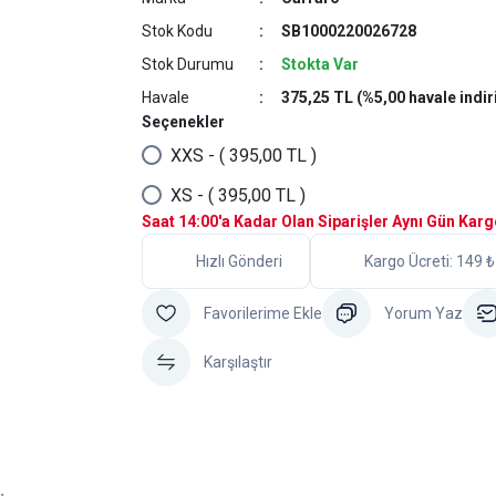
Stok Kodu
SB1000220026728
Stok Durumu
Stokta Var
Havale
375,25 TL (%5,00 havale indir
Seçenekler
XXS - ( 395,00 TL )
XS - ( 395,00 TL )
Saat 14:00'a Kadar Olan Siparişler Aynı Gün Kar
Hızlı Gönderi
Kargo Ücreti: 149 ₺
Yorum Yaz
Karşılaştır