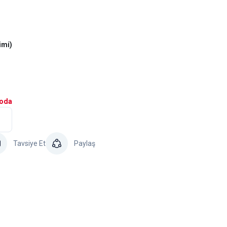
imi)
goda
Tavsiye Et
Paylaş