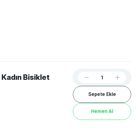
Favorilerim
Giriş Yap
Sepetim
E-
İM
SCOOTER
Kadın Bisiklet
Sepete Ekle
Hemen Al