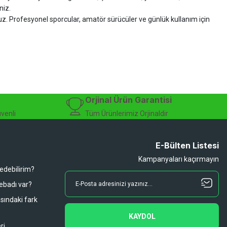
niz.
ruz. Profesyonel sporcular, amatör sürücüler ve günlük kullanım için
zman desteği sunuyoruz.
isiklet alışverişinizi güvenle gerçekleştirebilirsiniz.
 modelleri, yedek parçalar ve aksesuarlar en avantajlı fiyatlarla sizleri
sesuarları, online bisiklet mağazası
Orjinal Ürün Garantisi
üvenli
Tüm Ürünlerimiz Orjinaldir
E-Bülten Listesi
Kampanyaları kaçırmayın
 edebilirim?
 ebadı var?
asındaki fark
KAYDOL
ri