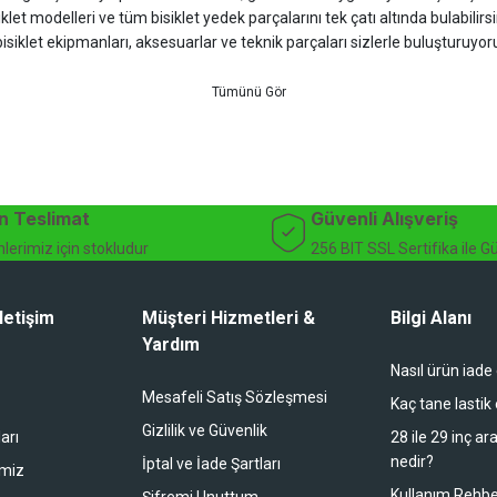
iklet modelleri ve tüm bisiklet yedek parçalarını tek çatı altında bulabilirsi
isiklet ekipmanları, aksesuarlar ve teknik parçaları sizlerle buluşturuyo
 için doğru ürünü kolayca seçebileceğiniz detaylı ürün açıklamaları ve u
teknik destek ve müşteri memnuniyeti odaklı hizmet anlayışımız sayesinde b
 ister doğada performansınızı zirveye taşıyın. İhtiyacınız olan tüm bisiklet
bekliyor.
dağ bisikleti fiyatları, bisiklet yedek parça, elektrikli bisiklet, bisiklet ak
n Teslimat
Güvenli Alışveriş
lerimiz için stokludur
256 BIT SSL Sertifika ile G
letişim
Müşteri Hizmetleri &
Bilgi Alanı
Yardım
Nasıl ürün iade
li duruyor koltuk zaten full konfor
Mesafeli Satış Sözleşmesi
Kaç tane lastik
Gizlilik ve Güvenlik
arı
28 ile 29 inç ar
nedir?
İptal ve İade Şartları
imiz
buradan alışveriş yapacağım
Kullanım Rehbe
Şifremi Unuttum