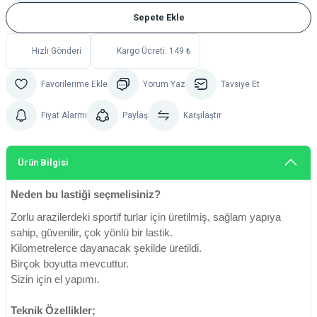
Sepete Ekle
Hızlı Gönderi
Kargo Ücreti: 149 ₺
Yorum Yaz
Tavsiye Et
Fiyat Alarmı
Paylaş
Karşılaştır
Ürün Bilgisi
Neden bu lastiği seçmelisiniz?
Zorlu arazilerdeki sportif turlar için üretilmiş, sağlam yapıya
sahip, güvenilir, çok yönlü bir lastik.
Kilometrelerce dayanacak şekilde üretildi.
Birçok boyutta mevcuttur.
Sizin için el yapımı.
Teknik Özellikler;