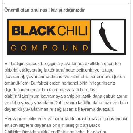
Önemli olan onu nasıl karıştırdığınızdır
Bir lastiğin kauçuk bileşiğinin yuvarlanma özellikleri öncelikle
birbirini etkileyen üç faktör tarafından belirlenir: yol tutuşu
[kavrama], yuvarlanma direnci ve kilometre performansı [uzun
ömür].İkilem: Bu faktörlerden herhangi birini iyileştirirseniz,
diğerlerinden en az biri üzerinde zararlı bir etkisi
olabilir.Maksimum kavramaya sahip bir lastik daha çabuk aşınır
ve daha yavaş yuvarlanır.Daha sonra lastiğin daha hızlı ve daha
dayanıklı yuvarlanmasını sağlarsanız kavrama da azalır.
Her zaman polimerler ve hammadde araştırmaları konusundaki
en son bilgilere dayanan bir sırt bileşiği olan Black
Chilibileşiğimizlebisiklet endüstrisine kalıcı bir çözüm