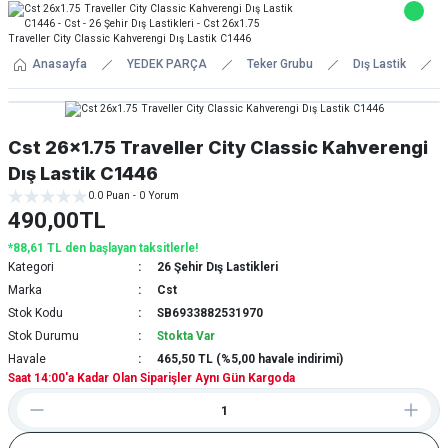
Anasayfa
YEDEK PARÇA
Teker Grubu
Dış Lastik
Cst 26x1.75 Traveller City Classic Kahverengi
Dış Lastik C1446
0.0 Puan - 0 Yorum
490,00TL
*88,61 TL den başlayan taksitlerle!
Kategori
26 Şehir Dış Lastikleri
Marka
Cst
Stok Kodu
SB6933882531970
Stok Durumu
Stokta Var
Havale
465,50 TL (%5,00 havale indirimi)
Saat 14:00'a Kadar Olan Siparişler Aynı Gün Kargoda