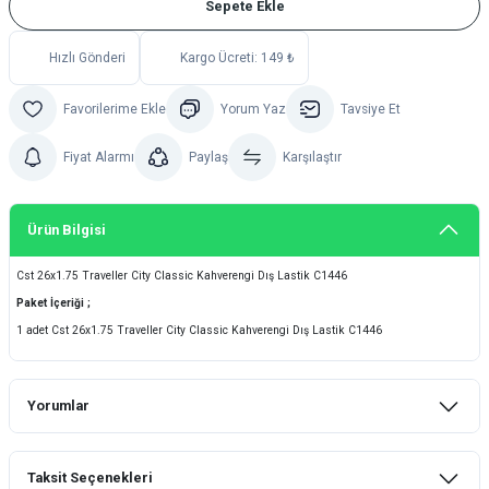
Sepete Ekle
Hızlı Gönderi
Kargo Ücreti: 149 ₺
Yorum Yaz
Tavsiye Et
Fiyat Alarmı
Paylaş
Karşılaştır
Ürün Bilgisi
Cst 26x1.75 Traveller City Classic Kahverengi Dış Lastik C1446
Paket İçeriği ;
1 adet Cst 26x1.75 Traveller City Classic Kahverengi Dış Lastik C1446
Yorumlar
Taksit Seçenekleri
Bu ürüne ilk yorumu siz yapın!