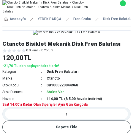
Anasayfa
YEDEK PARÇA
Fren Grubu
Disk Fren Balatalar
Ctancto Bisiklet Mekanik Disk Fren Balatası
0.0 Puan - 0 Yorum
120,00TL
*21,70 TL den başlayan taksitlerle!
Kategori
Disk Fren Balataları
Marka
Ctancto
Stok Kodu
SB1000220044968
Stok Durumu
Stokta Var
Havale
114,00 TL (%5,00 havale indirimi)
Saat 14:00'a Kadar Olan Siparişler Aynı Gün Kargoda
Sepete Ekle