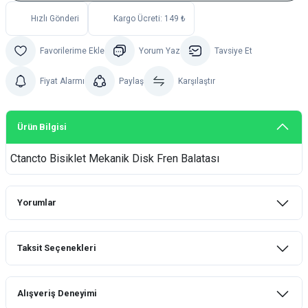
Hızlı Gönderi
Kargo Ücreti: 149 ₺
Yorum Yaz
Tavsiye Et
Fiyat Alarmı
Paylaş
Karşılaştır
Ürün Bilgisi
Ctancto Bisiklet Mekanik Disk Fren Balatası
Yorumlar
Taksit Seçenekleri
Bu ürüne ilk yorumu siz yapın!
Alışveriş Deneyimi
Yorum Yaz