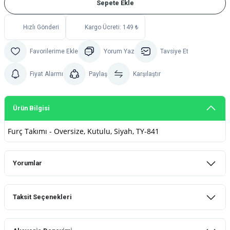
Sepete Ekle
Hızlı Gönderi
Kargo Ücreti: 149 ₺
Yorum Yaz
Tavsiye Et
Fiyat Alarmı
Paylaş
Karşılaştır
Ürün Bilgisi
Furç Takımı - Oversize, Kutulu, Siyah, TY-841
Yorumlar
Taksit Seçenekleri
Bu ürüne ilk yorumu siz yapın!