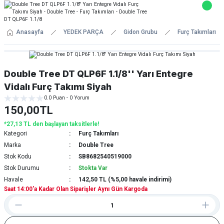
Anasayfa
YEDEK PARÇA
Gidon Grubu
Furç Takımları
Double Tree DT QLP6F 1.1/8'' Yarı Entegre
Vidalı Furç Takımı Siyah
0.0 Puan - 0 Yorum
150,00TL
*27,13 TL den başlayan taksitlerle!
Kategori
Furç Takımları
Marka
Double Tree
Stok Kodu
SB8682540519000
Stok Durumu
Stokta Var
Havale
142,50 TL (%5,00 havale indirimi)
Saat 14:00'a Kadar Olan Siparişler Aynı Gün Kargoda