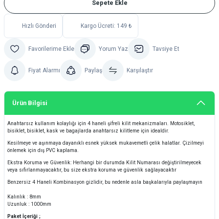
Sepete Ekle
Hızlı Gönderi
Kargo Ücreti: 149 ₺
Yorum Yaz
Tavsiye Et
Fiyat Alarmı
Paylaş
Karşılaştır
Ürün Bilgisi
Anahtarsız kullanım kolaylığı için 4 haneli şifreli kilit mekanizmaları. Motosiklet,
bisiklet, bisiklet, kask ve bagajlarda anahtarsız kilitleme için idealdir.
Kesilmeye ve aşınmaya dayanıklı esnek yüksek mukavemetli çelik halatlar. Çizilmeyi
önlemek için dış PVC kaplama.
Ekstra Koruma ve Güvenlik: Herhangi bir durumda Kilit Numarası değiştirilmeyecek
veya sıfırlanmayacaktır, bu size ekstra koruma ve güvenlik sağlayacaktır
Benzersiz 4 Haneli Kombinasyon gizlidir, bu nedenle asla başkalarıyla paylaşmayın
Kalınlık : 8mm
Uzunluk : 1000mm
Paket İçeriği ;