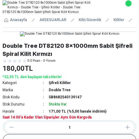
Anasayfa
AKSESUARLAR
Kilit/Güvenlik
Kilitler
Ş
Double Tree DT82120 8x1000mm Sabit Şifreli
Spiral Kilit Kırmızı
0.0 Puan - 0 Yorum
180,00TL
*32,55 TL den başlayan taksitlerle!
Kategori
Şifreli Kilitler
Marka
Double Tree
Stok Kodu
SB8682540139147
Stok Durumu
Stokta Var
Havale
171,00 TL (%5,00 havale indirimi)
Saat 14:00'a Kadar Olan Siparişler Aynı Gün Kargoda