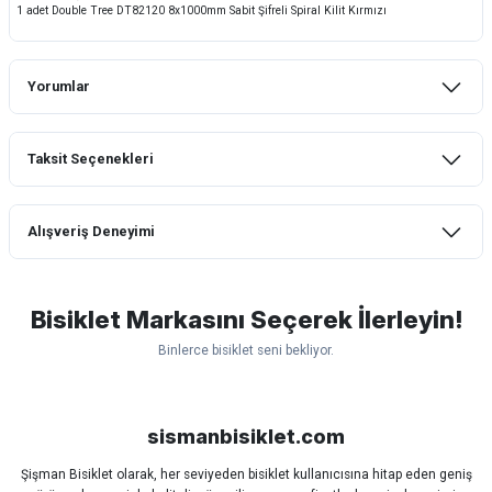
1 adet Double Tree DT82120 8x1000mm Sabit Şifreli Spiral Kilit Kırmızı
Yorumlar
Taksit Seçenekleri
Bu ürüne ilk yorumu siz yapın!
Alışveriş Deneyimi
Yorum Yaz
mtb urban downhill için almanızı tavsiye
etmem aldıktan 1 ay sonra sapasağlam
lastik yanak kısmından 3cm yarıldı ama
Bisiklet Markasını Seçerek İlerleyin!
normal sürüşe uygun
Binlerce bisiklet seni bekliyor.
Erim GÜLAĞIZ | 28/07/2026
Scott
Carraro
Bianchi
Kron
Lapierre
Mosso
Ümit
Hızlı ve güzel paketleme.
Bisan
WRC
sismanbisiklet.com
Bahriye Akay Tan | 21/07/2026
Şişman Bisiklet olarak, her seviyeden bisiklet kullanıcısına hitap eden geniş