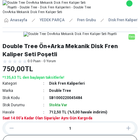
Anasayfa
YEDEK PARÇA
Fren Grubu
Disk Fren Kaliperle
Yeni
Double Tree Ön+Arka Mekanik Disk Fren
Kaliper Seti Poşetli
0.0 Puan - 0 Yorum
750,00TL
*135,63 TL den başlayan taksitlerle!
Kategori
Disk Fren Kaliperleri
Marka
Double Tree
Stok Kodu
SB1000220045484
Stok Durumu
Stokta Var
Havale
712,50 TL (%5,00 havale indirimi)
Saat 14:00'a Kadar Olan Siparişler Aynı Gün Kargoda