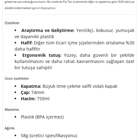
gösterme sorumluluğuna inanır. Bu nedenle Fly Tex üretiminde diğer su şişelerine göre %30 daha az
plastik kullanmaktan gurur duyuyoruz.
Özellikler
Araştırma ve Geliştirme:
Yenilikçi, kokusuz, yumuşak
ve dayanıklı plastik
Hafif:
Diğer tüm ticari içme şişelerinden ortalama %30
daha hafiftir
Ergonomik tutuş:
Yüzey, daha güvenli bir şekilde
kullanılmasını ve daha rahat kavranmasını sağlayan özel
bir tutuşa sahiptir
Ürün özellikleri
Kapatma:
Büyük itme-çekme valfli vidalı kapak
Çap:
74mm
Hacim:
750ml
Malzeme
Plastik (BPA içermez)
Ağırlık
58g (üretici spesifikasyonu)