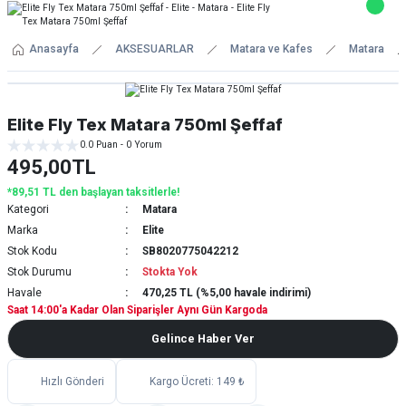
Anasayfa
AKSESUARLAR
Matara ve Kafes
Matara
Elite Fly Tex Matara 750ml Şeffaf
0.0 Puan - 0 Yorum
495,00TL
*89,51 TL den başlayan taksitlerle!
Kategori
Matara
Marka
Elite
Stok Kodu
SB8020775042212
Stok Durumu
Stokta Yok
Havale
470,25 TL (%5,00 havale indirimi)
Saat 14:00'a Kadar Olan Siparişler Aynı Gün Kargoda
Gelince Haber Ver
Hızlı Gönderi
Kargo Ücreti: 149 ₺