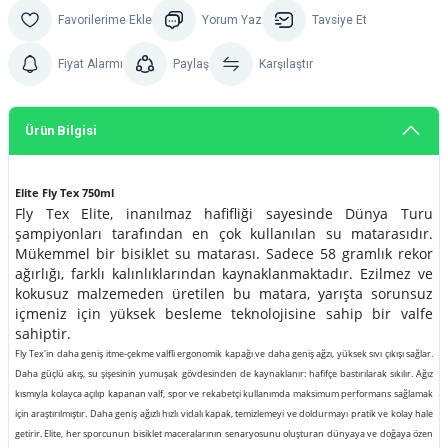
Yorum Yaz
Tavsiye Et
Fiyat Alarmı
Paylaş
Karşılaştır
Ürün Bilgisi
Elite
Fly Tex 750ml
Fly Tex Elite, inanılmaz hafifliği sayesinde Dünya Turu
şampiyonları tarafından en çok kullanılan su matarasıdır.
Mükemmel bir bisiklet su matarası. Sadece 58 gramlık rekor
ağırlığı, farklı kalınlıklarından kaynaklanmaktadır. Ezilmez ve
kokusuz malzemeden üretilen bu matara, yarışta sorunsuz
içmeniz için yüksek besleme teknolojisine sahip bir valfe
sahiptir.
Fly Tex'in daha geniş itme-çekme valfli ergonomik kapağı ve daha geniş ağzı, yüksek sıvı çıkışı sağlar.
Daha güçlü akış, su şişesinin yumuşak gövdesinden de kaynaklanır: hafifçe bastırılarak sıkılır. Ağız
kısmıyla kolayca açılıp kapanan valf, spor ve rekabetçi kullanımda maksimum performans sağlamak
için araştırılmıştır. Daha geniş ağızlı hızlı vidalı kapak, temizlemeyi ve doldurmayı pratik ve kolay hale
getirir. Elite, her sporcunun bisiklet maceralarının senaryosunu oluşturan dünyaya ve doğaya özen