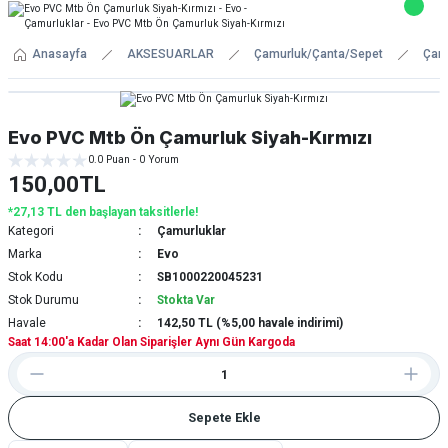
Anasayfa
AKSESUARLAR
Çamurluk/Çanta/Sepet
Çamu
Evo PVC Mtb Ön Çamurluk Siyah-Kırmızı
0.0 Puan - 0 Yorum
150,00TL
*27,13 TL den başlayan taksitlerle!
Kategori
Çamurluklar
Marka
Evo
Stok Kodu
SB1000220045231
Stok Durumu
Stokta Var
Havale
142,50 TL (%5,00 havale indirimi)
Saat 14:00'a Kadar Olan Siparişler Aynı Gün Kargoda
Sepete Ekle