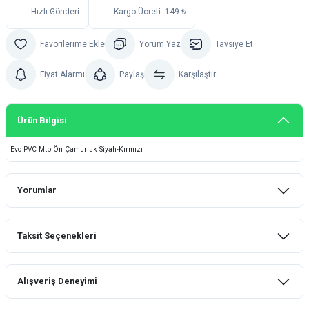
Hızlı Gönderi
Kargo Ücreti: 149 ₺
Yorum Yaz
Tavsiye Et
Fiyat Alarmı
Paylaş
Karşılaştır
Ürün Bilgisi
Evo PVC Mtb Ön Çamurluk Siyah-Kırmızı
Yorumlar
Taksit Seçenekleri
Bu ürüne ilk yorumu siz yapın!
Alışveriş Deneyimi
Yorum Yaz