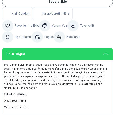
Sepete Ekle
Hızlı Gönderi
Kargo Ücreti: 149 ₺
Yorum Yaz
Tavsiye Et
Fiyat Alarmı
Paylaş
Karşılaştır
Ürün Bilgisi
Evo rulmanlı çivili bisiklet pedalı, sağlam ve dayanıklı yapısıyla dikkat çekiyor. Bu
pedal, kullanıcıya üstün performans ve konfor sunmak için özel olarak tasarlanmıştır.
Rulmanlı yapısı sayesinde daha verimli bir pedal çevirme deneyimi sunarken, çivili
yüzeyi sayesinde ayakların kaymasını engeller. Bu özellikleriyle evo rulmanlı çivili
bisiklet pedalı, hem amatör hem de profesyonel bisikletçilerin beğenisini kazanıyor.
Yüksek kaliteli malzemelerden üretilmiş olması da dayanıklılığını artırarak uzun
ömürlü bir kullanım sağlar.
Teknik Özellikler ;
Ölçü : 100x113mm
Malzeme : Kompozit