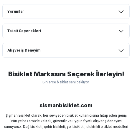
Yorumlar
Taksit Seçenekleri
Bu ürüne ilk yorumu siz yapın!
Alışveriş Deneyimi
Yorum Yaz
mtb urban downhill için almanızı tavsiye
etmem aldıktan 1 ay sonra sapasağlam
lastik yanak kısmından 3cm yarıldı ama
Bisiklet Markasını Seçerek İlerleyin!
normal sürüşe uygun
Binlerce bisiklet seni bekliyor.
Erim GÜLAĞIZ | 28/07/2026
Scott
Carraro
Bianchi
Kron
Lapierre
Mosso
Ümit
Hızlı ve güzel paketleme.
Bisan
WRC
sismanbisiklet.com
Bahriye Akay Tan | 21/07/2026
Şişman Bisiklet olarak, her seviyeden bisiklet kullanıcısına hitap eden geniş
ürün yelpazemizle kaliteli, güvenilir ve uygun fiyatlı alışveriş deneyimi
Siparişim problemsiz geldi teşekkürler.
sunuyoruz. Dağ bisikleti, şehir bisikleti, yol bisikleti, elektrikli bisiklet modelleri
DOĞUŞ GÖKTAY | 17/07/2026