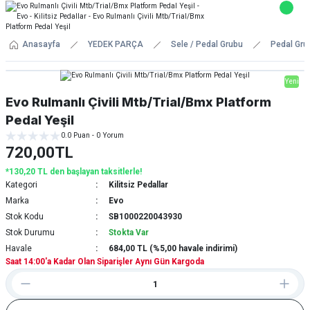
Anasayfa
YEDEK PARÇA
Sele / Pedal Grubu
Pedal Gru
Yeni
Evo Rulmanlı Çivili Mtb/Trial/Bmx Platform
Pedal Yeşil
0.0 Puan - 0 Yorum
720,00TL
*130,20 TL den başlayan taksitlerle!
Kategori
Kilitsiz Pedallar
Marka
Evo
Stok Kodu
SB1000220043930
Stok Durumu
Stokta Var
Havale
684,00 TL (%5,00 havale indirimi)
Saat 14:00'a Kadar Olan Siparişler Aynı Gün Kargoda