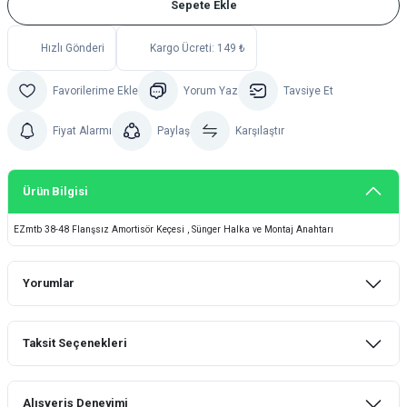
Sepete Ekle
Hızlı Gönderi
Kargo Ücreti: 149 ₺
Yorum Yaz
Tavsiye Et
Fiyat Alarmı
Paylaş
Karşılaştır
Ürün Bilgisi
EZmtb 38-48 Flanşsız Amortisör Keçesi , Sünger Halka ve Montaj Anahtarı
Yorumlar
Taksit Seçenekleri
Bu ürüne ilk yorumu siz yapın!
Alışveriş Deneyimi
Yorum Yaz