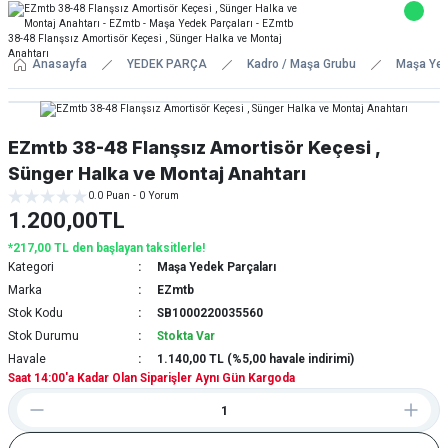
Anasayfa
YEDEK PARÇA
Kadro / Maşa Grubu
Maşa Yed
EZmtb 38-48 Flanşsız Amortisör Keçesi ,
Sünger Halka ve Montaj Anahtarı
0.0 Puan - 0 Yorum
1.200,00TL
*217,00 TL den başlayan taksitlerle!
Kategori
Maşa Yedek Parçaları
Marka
EZmtb
Stok Kodu
SB1000220035560
Stok Durumu
Stokta Var
Havale
1.140,00 TL (%5,00 havale indirimi)
Saat 14:00'a Kadar Olan Siparişler Aynı Gün Kargoda