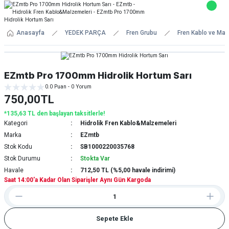
Anasayfa
YEDEK PARÇA
Fren Grubu
Fren Kablo ve Mal
EZmtb Pro 1700mm Hidrolik Hortum Sarı
0.0 Puan - 0 Yorum
750,00TL
*135,63 TL den başlayan taksitlerle!
Kategori
Hidrolik Fren Kablo&Malzemeleri
Marka
EZmtb
Stok Kodu
SB1000220035768
Stok Durumu
Stokta Var
Havale
712,50 TL (%5,00 havale indirimi)
Saat 14:00'a Kadar Olan Siparişler Aynı Gün Kargoda
Sepete Ekle