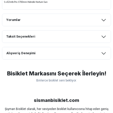
1 x EZmtb Pro 1700mm Hidrolik Hortum Sarı
Yorumlar
Taksit Seçenekleri
Bu ürüne ilk yorumu siz yapın!
Alışveriş Deneyimi
Yorum Yaz
mtb urban downhill için almanızı tavsiye
etmem aldıktan 1 ay sonra sapasağlam
lastik yanak kısmından 3cm yarıldı ama
Bisiklet Markasını Seçerek İlerleyin!
normal sürüşe uygun
Binlerce bisiklet seni bekliyor.
Erim GÜLAĞIZ | 28/07/2026
Scott
Carraro
Bianchi
Kron
Lapierre
Mosso
Ümit
Hızlı ve güzel paketleme.
Bisan
WRC
sismanbisiklet.com
Bahriye Akay Tan | 21/07/2026
Şişman Bisiklet olarak, her seviyeden bisiklet kullanıcısına hitap eden geniş