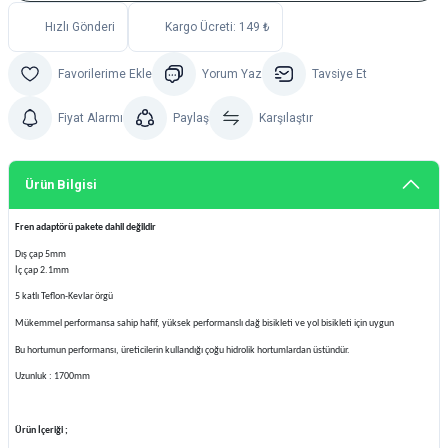
Hızlı Gönderi
Kargo Ücreti: 149 ₺
Yorum Yaz
Tavsiye Et
Fiyat Alarmı
Paylaş
Karşılaştır
Ürün Bilgisi
Fren adaptörü pakete dahil değildir
Dış çap 5mm
İç çap 2.1mm
5 katlı Teflon-Kevlar örgü
Mükemmel performansa sahip hafif, yüksek performanslı dağ bisikleti ve yol bisikleti için uygun
Bu hortumun performansı, üreticilerin kullandığı çoğu hidrolik hortumlardan üstündür.
Uzunluk : 1700mm
Ürün İçeriği ;